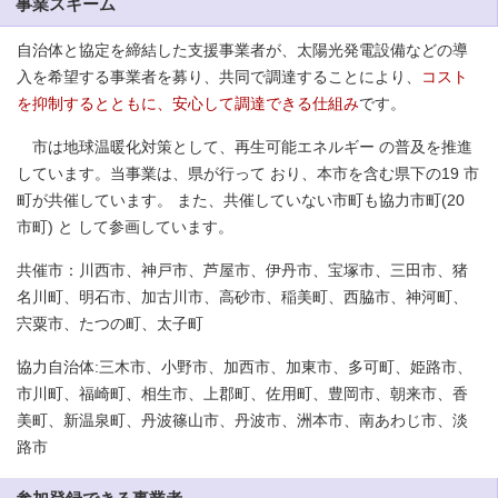
事業スキーム
自治体と協定を締結した支援事業者が、太陽光発電設備などの導
入を希望する事業者を募り、共同で調達することにより、
コスト
を抑制するとともに、安心して調達できる仕組み
です。
市は地球温暖化対策として、再生可能エネルギー の普及を推進
しています。当事業は、県が行って おり、本市を含む県下の19 市
町が共催しています。 また、共催していない市町も協力市町(20
市町) と して参画しています。
共催市：川西市、神戸市、芦屋市、伊丹市、宝塚市、三田市、猪
名川町、明石市、加古川市、高砂市、稲美町、西脇市、神河町、
宍粟市、たつの町、太子町
協力自治体:三木市、小野市、加西市、加東市、多可町、姫路市、
市川町、福崎町、相生市、上郡町、佐用町、豊岡市、朝来市、香
美町、新温泉町、丹波篠山市、丹波市、洲本市、南あわじ市、淡
路市