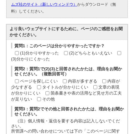
ムズ社のサイト（新しいウィンドウ）
からダウンロード（無
料）してください。
より良いウェブサイトにするために、ページのご感想をお聞
かせください。
質問1：このページは分かりやすかったですか？
(1)分かりやすかった
(2)どちらともいえない
(3)分かりにくかった
質問2：質問1で(2)(3)と回答されたかたは、理由をお聞か
せください。（複数回答可）
ページを探しにくい
内容が多すぎる
内容が
少なすぎる
タイトルが分かりにくい
文章の表現
が分かりにくい
箇条書きや表の活用など見せ方の工夫
が足りない
その他
質問3：質問2でその他と回答されたかたは、理由をお聞か
せください。
（注）個人情報・返信を要する内容は記入しないでくだ
さい。
所管課への問い合わせについては下の「このページに関す