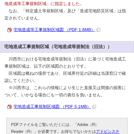
地造成等工事規制区域」に指定しました。
なお、「特定盛土等規制区域」及び「造成宅地防災区域」は指
定されていません。
宅地造成等工事規制区域図 （PDF 1.8MB）
宅地造成工事規制区域（宅地造成等規制法（旧法））
川西市における宅地造成等規制法（旧法）に基づく宅地造成工
事規制区域は、以下の区域図のとおりです。
区域図は概ねの場所であり、区域界付近の詳細は当課窓口で確
認してください。
※川西市は、これらの情報により生じた直接又は間接の損害に
ついて、いかなる場合にも一切の責任を負いません。
宅地造成工事規制区域図 （PDF 5.1MB）
PDFファイルをご覧いただくには、「Adobe（R）
Reader（R）」が必要です。お持ちでないかたは
アドビシステ