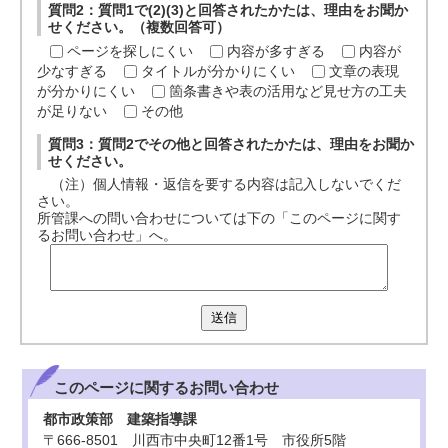
質問2：質問1で(2)(3)と回答されたかたは、理由をお聞か
せください。（複数回答可）
ページを探しにくい
内容が多すぎる
内容が
少なすぎる
タイトルが分かりにくい
文章の表現
が分かりにくい
箇条書きや表の活用など見せ方の工夫
が足りない
その他
質問3：質問2でその他と回答されたかたは、理由をお聞か
せください。
（注）個人情報・返信を要する内容は記入しないでくだ
さい。
所管課への問い合わせについては下の「このページに関す
るお問い合わせ」へ。
送信
このページに関する
お問い合わせ
都市政策部 建築指導課
〒666-8501 川西市中央町12番1号 市役所5階