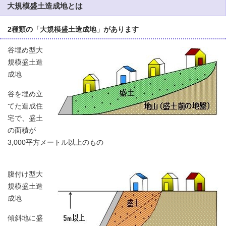
大規模盛土造成地とは
2種類の「大規模盛土造成地」があります
谷埋め型大
規模盛土造
成地
谷を埋め立
てた造成住
宅で、盛土
の面積が
3,000平方メートル以上のもの
腹付け型大
規模盛土造
成地
傾斜地に盛