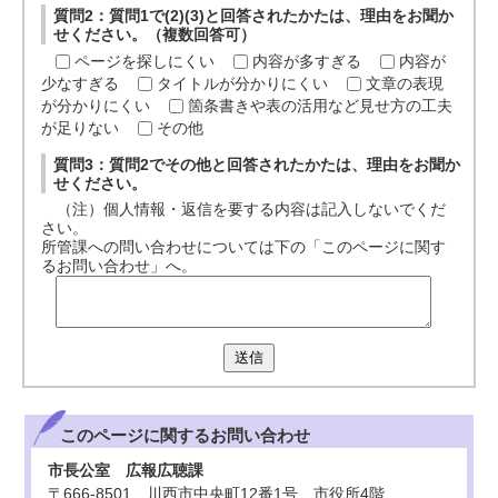
質問2：質問1で(2)(3)と回答されたかたは、理由をお聞か
せください。（複数回答可）
ページを探しにくい
内容が多すぎる
内容が
少なすぎる
タイトルが分かりにくい
文章の表現
が分かりにくい
箇条書きや表の活用など見せ方の工夫
が足りない
その他
質問3：質問2でその他と回答されたかたは、理由をお聞か
せください。
（注）個人情報・返信を要する内容は記入しないでくだ
さい。
所管課への問い合わせについては下の「このページに関す
るお問い合わせ」へ。
送信
このページに関する
お問い合わせ
市長公室 広報広聴課
〒666-8501 川西市中央町12番1号 市役所4階