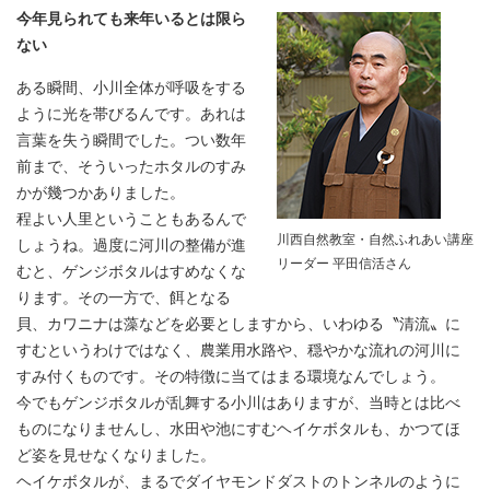
今年見られても来年いるとは限ら
ない
ある瞬間、小川全体が呼吸をする
ように光を帯びるんです。あれは
言葉を失う瞬間でした。つい数年
前まで、そういったホタルのすみ
かが幾つかありました。
程よい人里ということもあるんで
川西自然教室・自然ふれあい講座
しょうね。過度に河川の整備が進
リーダー 平田信活さん
むと、ゲンジボタルはすめなくな
ります。その一方で、餌となる
貝、カワニナは藻などを必要としますから、いわゆる〝清流〟に
すむというわけではなく、農業用水路や、穏やかな流れの河川に
すみ付くものです。その特徴に当てはまる環境なんでしょう。
今でもゲンジボタルが乱舞する小川はありますが、当時とは比べ
ものになりませんし、水田や池にすむヘイケボタルも、かつてほ
ど姿を見せなくなりました。
ヘイケボタルが、まるでダイヤモンドダストのトンネルのように