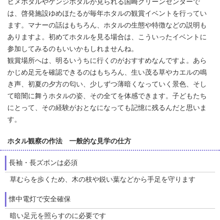
ヒメボタルやゲンジボタルが見られる国崎クリーンセンターで
は、啓発施設ゆめほたるが毎年ホタルの観賞イベントを行ってい
ます。マナーの話はもちろん、ホタルの生態や特徴などの説明も
ありますよ。初めてホタルを見る場合は、こういったイベントに
参加してみるのもいいかもしれませんね。
観賞場所へは、明るいうちに行くのがおすすめなんですよ。あら
かじめ足元を確認できるのはもちろん、生い茂る草やカエルの鳴
き声、初夏の夕方の匂い、少しずつ薄暗くなっていく景色、そし
て暗闇に舞うホタルの姿、その全てを体感できます。子どもたち
にとって、その経験がおとなになっても記憶に残るんだと思いま
す。
ホタル観察の作法 一般的な見学の仕方
長袖・長ズボンは必須
草むらを歩くため、木の枝や鋭い葉などから手足を守ります
懐中電灯で安全確保
暗い足元を照らすのに必要です