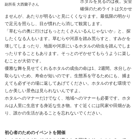
ホタルを見るのは夜。安全
副所長 大西蘭子さん
確保のためライトは欠かせ
ませんが、あたりが明るいと見にくくなります。最低限の明かり
で足元を照らし、目が慣れたら消して観賞します。
「草むらの奥に行けばもっとたくさんいるんじゃないか」と、探
したくなる人もいます。草むらや河原を踏み荒らすと、すみかを
壊してしまったり、地面や河原にいるホタルの幼虫を踏んでしま
ったりすることもあります。そっとのぞかせてもらうように楽し
むことが大切です。
優雅な舞を見せてくれるホタルの成虫の命は1、2週間。水分しか
取らないため、寿命が短いのです。生態系を守るためにも、捕ま
えても必ずその場に返してあげてください。ホタルのすむ環境で
しか美しい景色は見られないんですよ。
ホタルへのマナーだけでなく、地域へのマナーも必要です。ホタ
ルは人里に生息する身近な生き物。すぐ近くには民家や田畑があ
り、誰かの生活があることを忘れないでください。
初心者のためのイベントを開催