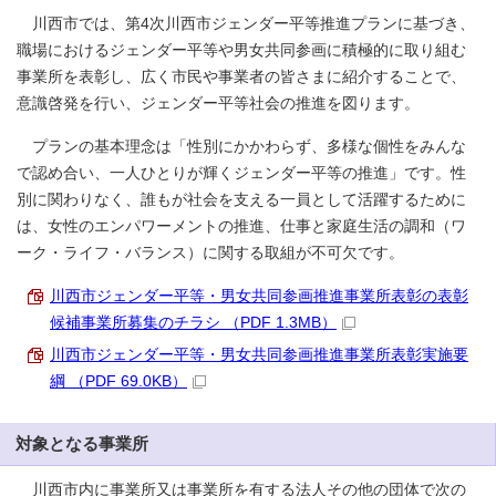
川西市では、第4次川西市ジェンダー平等推進プランに基づき、
職場におけるジェンダー平等や男女共同参画に積極的に取り組む
事業所を表彰し、広く市民や事業者の皆さまに紹介することで、
意識啓発を行い、ジェンダー平等社会の推進を図ります。
プランの基本理念は「性別にかかわらず、多様な個性をみんな
で認め合い、一人ひとりが輝くジェンダー平等の推進」です。性
別に関わりなく、誰もが社会を支える一員として活躍するために
は、女性のエンパワーメントの推進、仕事と家庭生活の調和（ワ
ーク・ライフ・バランス）に関する取組が不可欠です。
川西市ジェンダー平等・男女共同参画推進事業所表彰の表彰
候補事業所募集のチラシ （PDF 1.3MB）
川西市ジェンダー平等・男女共同参画推進事業所表彰実施要
綱 （PDF 69.0KB）
対象となる事業所
川西市内に事業所又は事業所を有する法人その他の団体で次の