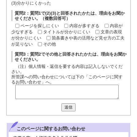
(3)分かりにくかった
質問2：質問1で(2)(3)と回答されたかたは、理由をお聞か
せください。（複数回答可）
ページを探しにくい
内容が多すぎる
内容が
少なすぎる
タイトルが分かりにくい
文章の表現
が分かりにくい
箇条書きや表の活用など見せ方の工夫
が足りない
その他
質問3：質問2でその他と回答されたかたは、理由をお聞か
せください。
（注）個人情報・返信を要する内容は記入しないでくだ
さい。
所管課への問い合わせについては下の「このページに関す
るお問い合わせ」へ。
送信
このページに関する
お問い合わせ