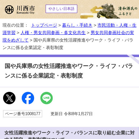
やさしい日本語
現在の位置：
トップページ
>
暮らし・手続き
>
市民活動・人権・生
涯学習
>
人権・男女共同参画・多文化共生
>
男女共同参画社会の実
現をめざして
> 国や兵庫県の女性活躍推進やワーク・ライフ・バラ
ンスに係る企業認定・表彰制度
国や兵庫県の女性活躍推進やワーク・ライフ・バラ
ンスに係る企業認定・表彰制度
ページ番号1008177
更新日 令和8年1月27日
女性活躍推進やワーク・ライフ・バランスに取り組む企業に対