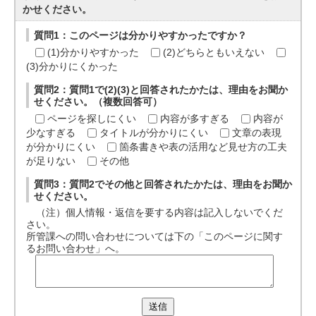
かせください。
質問1：このページは分かりやすかったですか？
(1)分かりやすかった
(2)どちらともいえない
(3)分かりにくかった
質問2：質問1で(2)(3)と回答されたかたは、理由をお聞か
せください。（複数回答可）
ページを探しにくい
内容が多すぎる
内容が
少なすぎる
タイトルが分かりにくい
文章の表現
が分かりにくい
箇条書きや表の活用など見せ方の工夫
が足りない
その他
質問3：質問2でその他と回答されたかたは、理由をお聞か
せください。
（注）個人情報・返信を要する内容は記入しないでくだ
さい。
所管課への問い合わせについては下の「このページに関す
るお問い合わせ」へ。
送信