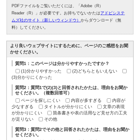
PDFファイルをご覧いただくには、「Adobe（R）
Reader（R）」が必要です。お持ちでないかたは
アドビシステ
ムズ社のサイト（新しいウィンドウ）
からダウンロード（無
料）してください。
より良いウェブサイトにするために、ページのご感想をお聞
かせください。
質問1：このページは分かりやすかったですか？
(1)分かりやすかった
(2)どちらともいえない
(3)分かりにくかった
質問2：質問1で(2)(3)と回答されたかたは、理由をお聞か
せください。（複数回答可）
ページを探しにくい
内容が多すぎる
内容が
少なすぎる
タイトルが分かりにくい
文章の表現
が分かりにくい
箇条書きや表の活用など見せ方の工夫
が足りない
その他
質問3：質問2でその他と回答されたかたは、理由をお聞か
せください。