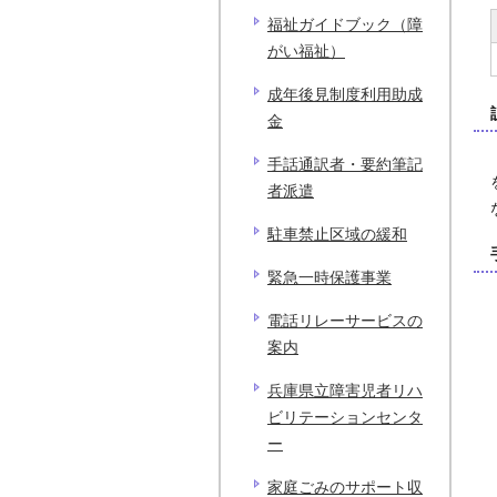
福祉ガイドブック（障
がい福祉）
成年後見制度利用助成
金
手話通訳者・要約筆記
者派遣
駐車禁止区域の緩和
緊急一時保護事業
電話リレーサービスの
案内
兵庫県立障害児者リハ
ビリテーションセンタ
ー
家庭ごみのサポート収