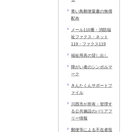
青い鳥郵便葉書の無償
配布
メール110番・消防福
祉ファクス・ネット
119・ファクス119
福祉用具の貸し出し
障がい者のシンボルマ
ーク
きんたくんサポートフ
ァイル
川西市が所有・管理す
る公共施設のバリアフ
リー情報
郵便等による不在者投