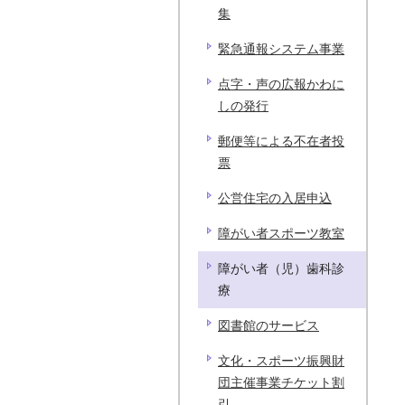
集
緊急通報システム事業
点字・声の広報かわに
しの発行
郵便等による不在者投
票
公営住宅の入居申込
障がい者スポーツ教室
障がい者（児）歯科診
療
図書館のサービス
文化・スポーツ振興財
団主催事業チケット割
引