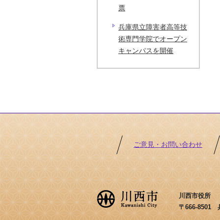
票
兵庫県立障害者高等技
術専門学院でオープン
キャンパスを開催
ご意見・お問い合わせ
川西市役所 ［法
〒666-850