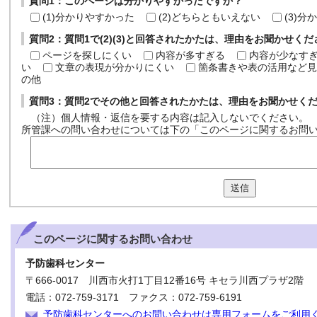
質問1：このページは分かりやすかったですか？
(1)分かりやすかった
(2)どちらともいえない
(3)
質問2：質問1で(2)(3)と回答されたかたは、理由をお聞かせく
ページを探しにくい
内容が多すぎる
内容が少なす
い
文章の表現が分かりにくい
箇条書きや表の活用など見
の他
質問3：質問2でその他と回答されたかたは、理由をお聞かせく
（注）個人情報・返信を要する内容は記入しないでください。
所管課への問い合わせについては下の「このページに関するお問
送信
このページに関する
お問い合わせ
予防歯科センター
〒666-0017 川西市火打1丁目12番16号 キセラ川西プラザ2階
電話：072-759-3171 ファクス：072-759-6191
予防歯科センターへのお問い合わせは専用フォームをご利用