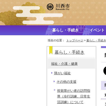
暮らし・手続き
イベント
現在の位置：
トップページ
>
暮らし・手続
暮らし・手続き
福祉・介護・健康
障がい福祉
その他の支援
視覚障がい者の訪問指
導（歩行訓練、日常生
活訓練）について