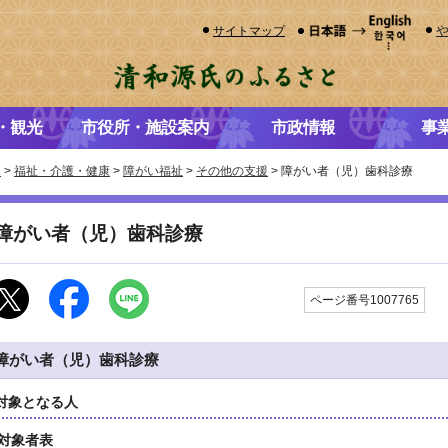
サイトマップ
・観光
市役所・施設案内
市政情報
事
き
>
福祉・介護・健康
>
障がい福祉
>
その他の支援
> 障がい者（児）歯科診療
障がい者（児）歯科診療
更
ページ番号1007765
障がい者（児）歯科診療
対象となる人
対象者表