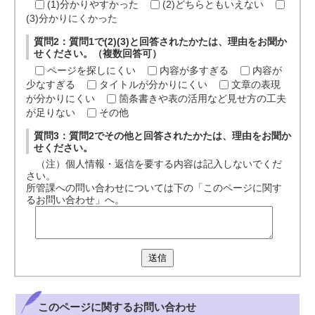
(1)分かりやすかった
(2)どちらともいえない
(3)分かりにくかった
質問2：質問1で(2)(3)と回答されたかたは、理由をお聞か
せください。（複数回答可）
ページを探しにくい
内容が多すぎる
内容が
少なすぎる
タイトルが分かりにくい
文章の表現
が分かりにくい
箇条書きや表の活用など見せ方の工夫
が足りない
その他
質問3：質問2でその他と回答されたかたは、理由をお聞か
せください。
（注）個人情報・返信を要する内容は記入しないでくだ
さい。
所管課への問い合わせについては下の「このページに関す
るお問い合わせ」へ。
送信
このページに関する
お問い合わせ