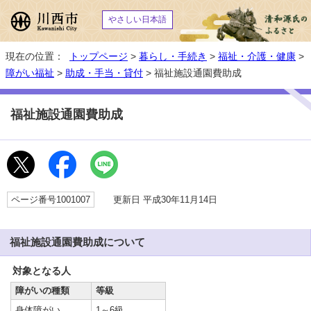
やさしい日本語
現在の位置：
トップページ
>
暮らし・手続き
>
福祉・介護・健康
>
障がい福祉
>
助成・手当・貸付
> 福祉施設通園費助成
福祉施設通園費助成
ページ番号1001007
更新日 平成30年11月14日
福祉施設通園費助成について
対象となる人
障がいの種類
等級
身体障がい
1～6級