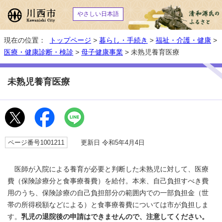
やさしい日本語
現在の位置：
トップページ
>
暮らし・手続き
>
福祉・介護・健康
>
医療・健康診断・検診
>
母子健康事業
> 未熟児養育医療
未熟児養育医療
ページ番号1001211
更新日 令和5年4月4日
医師が入院による養育が必要と判断した未熟児に対して、医療
費（保険診療分と食事療養費）を給付。本来、自己負担すべき費
用のうち、保険診療の自己負担部分の範囲内での一部負担金（世
帯の所得税額などによる）と食事療養費については市が負担しま
す。
乳児の退院後の申請はできませんので、注意してください。