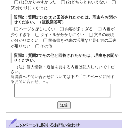
(1)分かりやすかった
(2)どちらともいえない
(3)分かりにくかった
質問2：質問1で(2)(3)と回答されたかたは、理由をお聞か
せください。（複数回答可）
ページを探しにくい
内容が多すぎる
内容が
少なすぎる
タイトルが分かりにくい
文章の表現
が分かりにくい
箇条書きや表の活用など見せ方の工夫
が足りない
その他
質問3：質問2でその他と回答されたかたは、理由をお聞か
せください。
（注）個人情報・返信を要する内容は記入しないでくだ
さい。
所管課への問い合わせについては下の「このページに関す
るお問い合わせ」へ。
送信
このページに関する
お問い合わせ