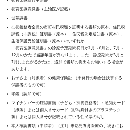
養育医療給付申請書
養育医療意見書（主治医が記載）
世帯調書
扶養義務者全員の市町村民税額を証明する書類の原本、住民税
課税（非課税）証明書（原本）、住民税決定通知書（原本）、
生活保護受給証明書（原本）のいずれか
「養育医療意見書」の診療予定期間初日が1月～6月と、7月～
12月のかたで当該年度が異なります。また、診療期間が6月と
7月にまたがるかたは、追加で書類の提出をお願いする場合が
あります。
お子さま（対象者）の健康保険証 （未発行の場合は扶養する
保護者のもので可）
印鑑（認印で可）
マイナンバーの確認書類（子ども・扶養義務者）：通知カード
（紙製）または個人番号カード（顔写真付きのプラスチック
製）または個人番号が記載されている住民票の写し
本人確認書類（申請者）（注1）未熟児養育医療の手続きにお