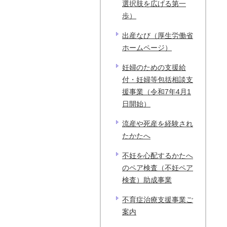
選択肢を広げる第一
歩）
出産なび（厚生労働省
ホームページ）
妊婦のための支援給
付・妊婦等包括相談支
援事業（令和7年4月1
日開始）
流産や死産を経験され
たかたへ
不妊を心配するかたへ
のペア検査（不妊ペア
検査）助成事業
不育症治療支援事業ご
案内