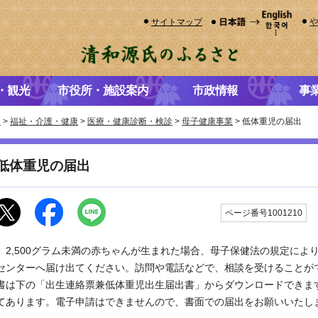
サイトマップ
・観光
市役所・施設案内
市政情報
事
き
>
福祉・介護・健康
>
医療・健康診断・検診
>
母子健康事業
> 低体重児の届出
低体重児の届出
ページ番号1001210
2,500グラム未満の赤ちゃんが生まれた場合、母子保健法の規定によ
センターへ届け出てください。訪問や電話などで、相談を受けることが
書は下の「出生連絡票兼低体重児出生届出書」からダウンロードできま
てあります。電子申請はできませんので、書面での届出をお願いいたし