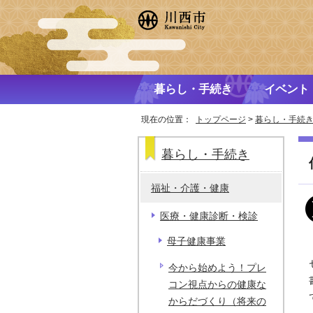
暮らし・手続き
イベント
現在の位置：
トップページ
>
暮らし・手続
暮らし・手続き
福祉・介護・健康
医療・健康診断・検診
母子健康事業
今から始めよう！プレ
コン視点からの健康な
からだづくり（将来の