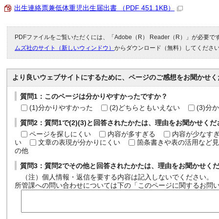
出生連絡票兼低体重児出生届出書 （PDF 451.1KB）
PDFファイルをご覧いただくには、「Adobe（R） Reader（R）」が必要
ムズ社のサイト（新しいウィンドウ）
からダウンロード（無料）してくださ
より良いウェブサイトにするために、ページのご感想をお聞かせく
質問1：このページは分かりやすかったですか？
(1)分かりやすかった
(2)どちらともいえない
(3)
質問2：質問1で(2)(3)と回答されたかたは、理由をお聞かせく
ページを探しにくい
内容が多すぎる
内容が少なす
い
文章の表現が分かりにくい
箇条書きや表の活用など見
の他
質問3：質問2でその他と回答されたかたは、理由をお聞かせく
（注）個人情報・返信を要する内容は記入しないでください。
所管課への問い合わせについては下の「このページに関するお問