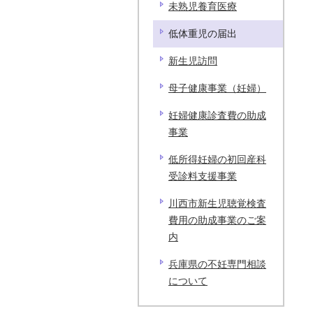
未熟児養育医療
低体重児の届出
新生児訪問
母子健康事業（妊婦）
妊婦健康診査費の助成
事業
低所得妊婦の初回産科
受診料支援事業
川西市新生児聴覚検査
費用の助成事業のご案
内
兵庫県の不妊専門相談
について