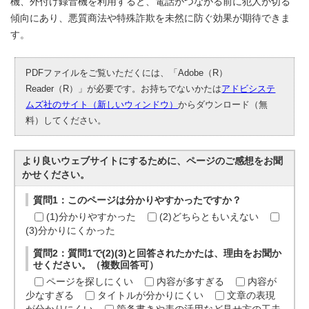
機、外付け録音機を利用すると、電話がつながる前に犯人が切る
傾向にあり、悪質商法や特殊詐欺を未然に防ぐ効果が期待できま
す。
PDFファイルをご覧いただくには、「Adobe（R）
Reader（R）」が必要です。お持ちでないかたは
アドビシステ
ムズ社のサイト（新しいウィンドウ）
からダウンロード（無
料）してください。
より良いウェブサイトにするために、ページのご感想をお聞
かせください。
質問1：このページは分かりやすかったですか？
(1)分かりやすかった
(2)どちらともいえない
(3)分かりにくかった
質問2：質問1で(2)(3)と回答されたかたは、理由をお聞か
せください。（複数回答可）
ページを探しにくい
内容が多すぎる
内容が
少なすぎる
タイトルが分かりにくい
文章の表現