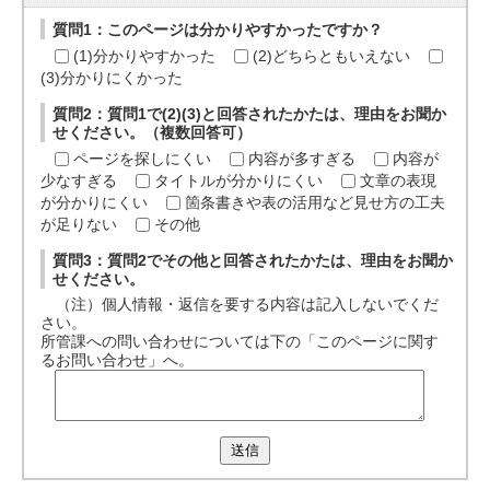
質問1：このページは分かりやすかったですか？
(1)分かりやすかった
(2)どちらともいえない
(3)分かりにくかった
質問2：質問1で(2)(3)と回答されたかたは、理由をお聞か
せください。（複数回答可）
ページを探しにくい
内容が多すぎる
内容が
少なすぎる
タイトルが分かりにくい
文章の表現
が分かりにくい
箇条書きや表の活用など見せ方の工夫
が足りない
その他
質問3：質問2でその他と回答されたかたは、理由をお聞か
せください。
（注）個人情報・返信を要する内容は記入しないでくだ
さい。
所管課への問い合わせについては下の「このページに関す
るお問い合わせ」へ。
送信