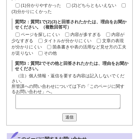
(1)分かりやすかった
(2)どちらともいえない
(3)分かりにくかった
質問2：質問1で(2)(3)と回答されたかたは、理由をお聞か
せください。（複数回答可）
ページを探しにくい
内容が多すぎる
内容が
少なすぎる
タイトルが分かりにくい
文章の表現
が分かりにくい
箇条書きや表の活用など見せ方の工夫
が足りない
その他
質問3：質問2でその他と回答されたかたは、理由をお聞か
せください。
（注）個人情報・返信を要する内容は記入しないでくだ
さい。
所管課への問い合わせについては下の「このページに関す
るお問い合わせ」へ。
送信
このページに関する
お問い合わせ