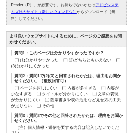
Reader（R）」が必要です。お持ちでないかたは
アドビシステ
ムズ社のサイト（新しいウィンドウ）
からダウンロード（無
料）してください。
より良いウェブサイトにするために、ページのご感想をお聞
かせください。
質問1：このページは分かりやすかったですか？
(1)分かりやすかった
(2)どちらともいえない
(3)分かりにくかった
質問2：質問1で(2)(3)と回答されたかたは、理由をお聞か
せください。（複数回答可）
ページを探しにくい
内容が多すぎる
内容が
少なすぎる
タイトルが分かりにくい
文章の表現
が分かりにくい
箇条書きや表の活用など見せ方の工夫
が足りない
その他
質問3：質問2でその他と回答されたかたは、理由をお聞か
せください。
（注）個人情報・返信を要する内容は記入しないでくだ
さい。