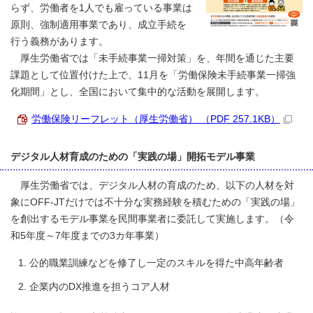
らず、労働者を1人でも雇っている事業は
原則、強制適用事業であり、成立手続を
行う義務があります。
厚生労働省では「未手続事業一掃対策」を、年間を通じた主要
課題として位置付けた上で、11月を「労働保険未手続事業一掃強
化期間」とし、全国において集中的な活動を展開します。
労働保険リーフレット（厚生労働省） （PDF 257.1KB）
デジタル人材育成のための「実践の場」開拓モデル事業
厚生労働省では、デジタル人材の育成のため、以下の人材を対
象にOFF-JTだけでは不十分な実務経験を積むための「実践の場」
を創出するモデル事業を民間事業者に委託して実施します。（令
和5年度～7年度までの3カ年事業）
公的職業訓練などを修了し一定のスキルを得た中高年齢者
企業内のDX推進を担うコア人材