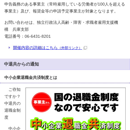
申告義務のある事業主（常時雇用している労働者が100人を超える
事業主）及び、報奨金等の申請予定事業主が対象となります。
お問い合わせは、独立行政法人高齢・障害・求職者雇用支援機
構 兵庫支部
電話番号：06-6431-8201
開催内容の詳細はこちら
（外部リンク）
中退共からの通知
中小企業退職金共済制度とは
ご存知
ですか？
中退共の
退職金制
度
中小企