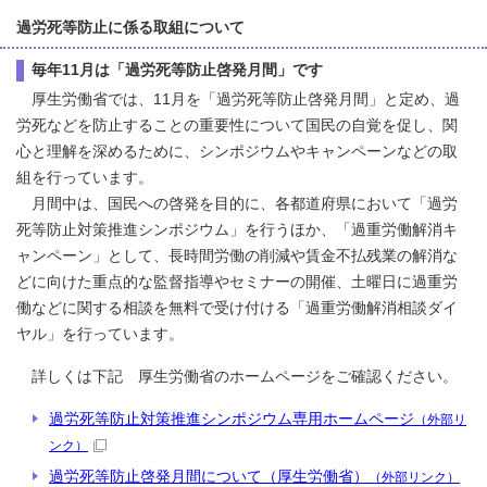
過労死等防止に係る取組について
毎年11月は「過労死等防止啓発月間」です
厚生労働省では、11月を「過労死等防止啓発月間」と定め、過
労死などを防止することの重要性について国民の自覚を促し、関
心と理解を深めるために、シンポジウムやキャンペーンなどの取
組を行っています。
月間中は、国民への啓発を目的に、各都道府県において「過労
死等防止対策推進シンポジウム」を行うほか、「過重労働解消キ
ャンペーン」として、長時間労働の削減や賃金不払残業の解消な
どに向けた重点的な監督指導やセミナーの開催、土曜日に過重労
働などに関する相談を無料で受け付ける「過重労働解消相談ダイ
ヤル」を行っています。
詳しくは下記 厚生労働省のホームページをご確認ください。
過労死等防止対策推進シンポジウム専用ホームページ
（外部リ
ンク）
過労死等防止啓発月間について（厚生労働省）
（外部リンク）