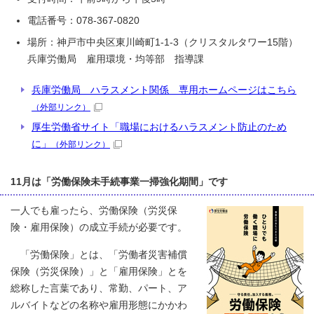
電話番号：078-367-0820
場所：神戸市中央区東川崎町1-1-3（クリスタルタワー15階）
兵庫労働局 雇用環境・均等部 指導課
兵庫労働局 ハラスメント関係 専用ホームページはこちら
（外部リンク）
厚生労働省サイト「職場におけるハラスメント防止のため
に」
（外部リンク）
11月は「労働保険未手続事業一掃強化期間」です
一人でも雇ったら、労働保険（労災保
険・雇用保険）の成立手続が必要です。
「労働保険」とは、「労働者災害補償
保険（労災保険）」と「雇用保険」とを
総称した言葉であり、常勤、パート、ア
ルバイトなどの名称や雇用形態にかかわ