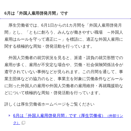
6月は「外国人雇用啓発月間」です
厚生労働省では、6月1日からの1カ月間を「外国人雇用啓発月
間」とし、「ともに創ろう、みんなが働きやすい職場 ～外国人
雇用はルールを守って適正に～」を標語に、適正な外国人雇用に
関する積極的な周知・啓発活動を行っています。
外国人労働者の就労状況を見ると、派遣・請負の就労形態での
雇用が多く、雇用が不安定な場合や、労働・社会保険関係法令が
遵守されていない事例などが見られます。この月間を通して、事
業主団体などの協力のもと、事業主を対象に労働条件などルール
に則った外国人の雇用や外国人労働者の雇用維持・再就職援助な
どについて積極的な周知・啓発活動を行っています。
詳しくは厚生労働省ホームページをご覧ください
6月は「外国人雇用啓発月間」です（厚生労働省）
（外部リン
ク）