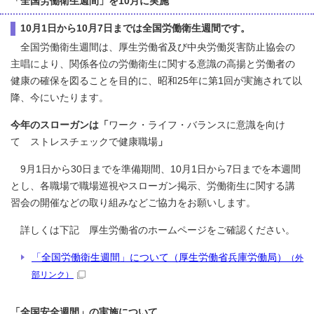
「全国労働衛生週間」を10月に実施
10月1日から10月7日までは全国労働衛生週間です。
全国労働衛生週間は、厚生労働省及び中央労働災害防止協会の
主唱により、関係各位の労働衛生に関する意識の高揚と労働者の
健康の確保を図ることを目的に、昭和25年に第1回が実施されて以
降、今にいたります。
今年のスローガンは「
ワーク・ライフ・バランスに意識を向け
て ストレスチェックで健康職場
」
9月1日から30日までを準備期間、10月1日から7日までを本週間
とし、各職場で職場巡視やスローガン掲示、労働衛生に関する講
習会の開催などの取り組みなどご協力をお願いします。
詳しくは下記 厚生労働省のホームページをご確認ください。
「全国労働衛生週間」について（厚生労働省兵庫労働局）
（外
部リンク）
「全国安全週間」の実施について