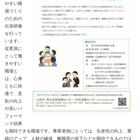
やすい職
場づくり
のための
出張研修
を行って
います。
従業員に
とって働
きやすい
職場と
は、心身
ともに快
適で、意
欲の向上
や高いパ
フォーマ
ンス効果
も期待できる職場です。事業者側にとっては、生産性の向上、業
績のアップ、人材の確保、離職率の低下などが期待できるのでは