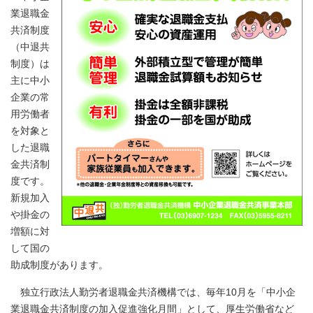
業退職金
共済制度
（中退共
制度）は
主に中小
企業の常
用労働者
を対象と
した退職
金共済制
度です。
新規加入
や掛金の
増額に対
して国の
助成制度があります。
独立行政法人勤労者退職金共済機構では、毎年10月を「中小企
業退職金共済制度の加入促進強化月間」として、厚生労働省など