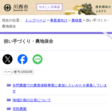
やさしい日本語
現在の位置：
トップページ
>
事業者向け
>
農林業
> 担い手づくり・
農地保全
担い手づくり・農地保全
ページ番号1009298
矢問農園での農業体験事業に参加したいかたを募集していま
す
地域計画の公表について
市民農園