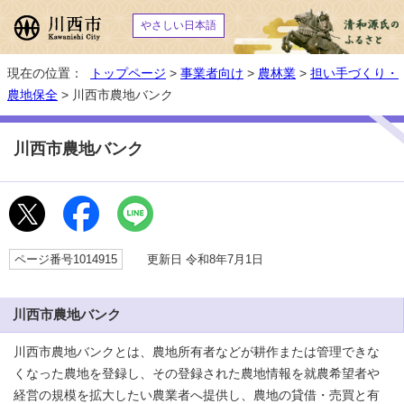
やさしい日本語
現在の位置：
トップページ
>
事業者向け
>
農林業
>
担い手づくり・
農地保全
> 川西市農地バンク
川西市農地バンク
ページ番号1014915
更新日 令和8年7月1日
川西市農地バンク
川西市農地バンクとは、農地所有者などが耕作または管理できな
くなった農地を登録し、その登録された農地情報を就農希望者や
経営の規模を拡大したい農業者へ提供し、農地の貸借・売買と有