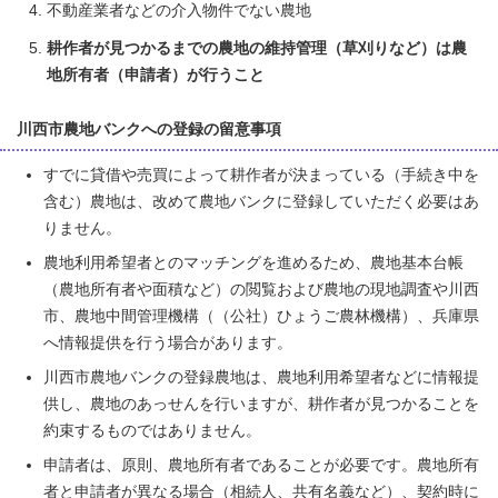
不動産業者などの介入物件でない農地
耕作者が見つかるまでの農地の維持管理（草刈りなど）は農
地所有者（申請者）が行うこと
川西市農地バンクへの登録の留意事項
すでに貸借や売買によって耕作者が決まっている（手続き中を
含む）農地は、改めて農地バンクに登録していただく必要はあ
りません。
農地利用希望者とのマッチングを進めるため、農地基本台帳
（農地所有者や面積など）の閲覧および農地の現地調査や川西
市、農地中間管理機構（（公社）ひょうご農林機構）、兵庫県
へ情報提供を行う場合があります。
川西市農地バンクの登録農地は、農地利用希望者などに情報提
供し、農地のあっせんを行いますが、耕作者が見つかることを
約束するものではありません。
申請者は、原則、農地所有者であることが必要です。農地所有
者と申請者が異なる場合（相続人、共有名義など）、契約時に