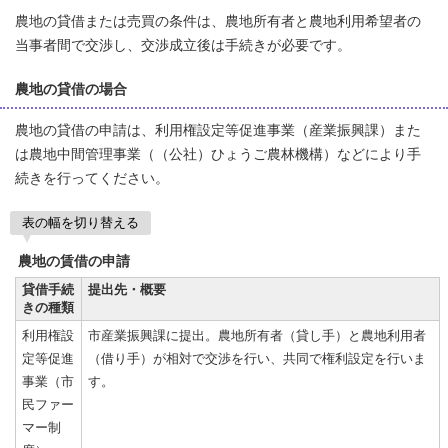
農地の貸借または売買の条件は、農地所有者と農地利用希望者の
当事者間で交渉し、交渉成立後は手続きが必要です。
農地の貸借の場合
農地の貸借の申請は、利用権設定等促進事業（産業振興課）また
は農地中間管理事業（（公社）ひょうご農林機構）などにより手
続きを行ってください。
表の幅を切り替える
農地の賃借の申請
貸借手続
提出先・概要
きの種類
利用権設
市産業振興課に提出。農地所有者（貸し手）と農地利用者
定等促進
（借り手）が相対で交渉を行い、共同で権利設定を行いま
事業（市
す。
民ファー
マー制