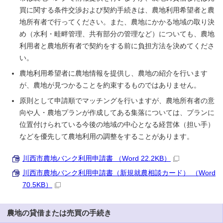
買に関する条件交渉および契約手続きは、農地利用希望者と農
地所有者で行ってください。また、農地にかかる地域の取り決
め（水利・畦畔管理、共有部分の管理など）についても、農地
利用者と農地所有者で契約をする前に負担方法を決めてくださ
い。
農地利用希望者に農地情報を提供し、農地の紹介を行います
が、農地が見つかることを約束するものではありません。
原則として申請順でマッチングを行いますが、農地所有者の意
向や人・農地プランが作成してある集落については、プランに
位置付けられている今後の地域の中心となる経営体（担い手）
などを優先して農地利用の調整をすることがあります。
川西市農地バンク利用申請書 （Word 22.2KB）
川西市農地バンク利用申請書（新規就農相談カード） （Word
70.5KB）
農地の貸借または売買の手続き