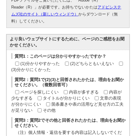
PDFファイルをご覧いただくには、「Adobe（R）
Reader（R）」が必要です。お持ちでないかたは
アドビシステ
ムズ社のサイト（新しいウィンドウ）
からダウンロード（無
料）してください。
より良いウェブサイトにするために、ページのご感想をお聞
かせください。
質問1：このページは分かりやすかったですか？
(1)分かりやすかった
(2)どちらともいえない
(3)分かりにくかった
質問2：質問1で(2)(3)と回答されたかたは、理由をお聞か
せください。（複数回答可）
ページを探しにくい
内容が多すぎる
内容が
少なすぎる
タイトルが分かりにくい
文章の表現
が分かりにくい
箇条書きや表の活用など見せ方の工夫
が足りない
その他
質問3：質問2でその他と回答されたかたは、理由をお聞か
せください。
（注）個人情報・返信を要する内容は記入しないでくだ