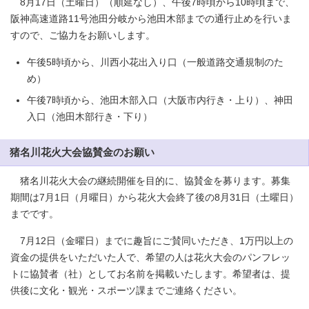
8月17日（土曜日）（順延なし）、午後7時頃から10時頃まで、
阪神高速道路11号池田分岐から池田木部までの通行止めを行いま
すので、ご協力をお願いします。
午後5時頃から、川西小花出入り口（一般道路交通規制のた
め）
午後7時頃から、池田木部入口（大阪市内行き・上り）、神田
入口（池田木部行き・下り）
猪名川花火大会協賛金のお願い
猪名川花火大会の継続開催を目的に、協賛金を募ります。募集
期間は7月1日（月曜日）から花火大会終了後の8月31日（土曜日）
までです。
7月12日（金曜日）までに趣旨にご賛同いただき、1万円以上の
資金の提供をいただいた人で、希望の人は花火大会のパンフレッ
トに協賛者（社）としてお名前を掲載いたします。希望者は、提
供後に文化・観光・スポーツ課までご連絡ください。