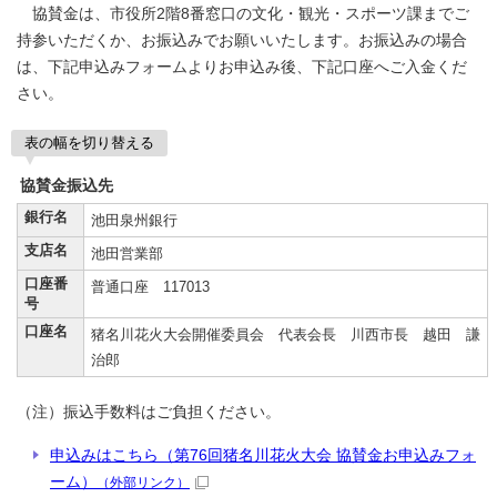
協賛金は、市役所2階8番窓口の文化・観光・スポーツ課までご
持参いただくか、お振込みでお願いいたします。お振込みの場合
は、下記申込みフォームよりお申込み後、下記口座へご入金くだ
さい。
表の幅を切り替える
協賛金振込先
銀行名
池田泉州銀行
支店名
池田営業部
口座番
普通口座 117013
号
口座名
猪名川花火大会開催委員会 代表会長 川西市長 越田 謙
治郎
（注）振込手数料はご負担ください。
申込みはこちら（第76回猪名川花火大会 協賛金お申込みフォ
ーム）
（外部リンク）