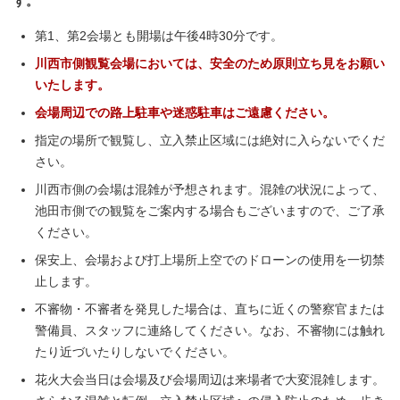
す。
第1、第2会場とも開場は午後4時30分です。
川西市側観覧会場においては、安全のため原則立ち見をお願い
いたします。
会場周辺での路上駐車や迷惑駐車はご遠慮ください。
指定の場所で観覧し、立入禁止区域には絶対に入らないでくだ
さい。
川西市側の会場は混雑が予想されます。混雑の状況によって、
池田市側での観覧をご案内する場合もございますので、ご了承
ください。
保安上、会場および打上場所上空でのドローンの使用を一切禁
止します。
不審物・不審者を発見した場合は、直ちに近くの警察官または
警備員、スタッフに連絡してください。なお、不審物には触れ
たり近づいたりしないでください。
花火大会当日は会場及び会場周辺は来場者で大変混雑します。