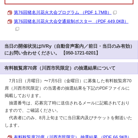
第76回猪名川花火大会プログラム （PDF 1.7MB）
第76回猪名川花火大会交通規制ポスター （PDF 449.0KB）
当日の開催状況はIVRy（自動音声案内／前日・当日のみ有効）
にお問い合わせください。 【050-1721-0201】
有料観覧席70席（川西市民限定）の抽選結果について
7月1日（月曜日）〜7月5日（金曜日）に募集した有料観覧席70
席（川西市民限定）の当選者の抽選結果を下記のPDFファイルに
掲載しております。
抽選番号は、応募完了時に送信されるメールに記載されており
ますので、ご確認ください。
代表者にのみ、8月上旬までに当日案内及びチケットを郵送いた
します。
有料観覧席70席（川西市民限定） 抽選結果 （PDF 66.9KB）