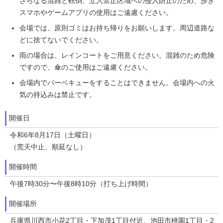
さらなる混雑と転倒、立入禁止区域への侵入防止のため、歩き
スマホやゲームアプリの使用はご遠慮ください。
会場では、原則ゴミはお持ち帰りをお願いします。周辺道路な
どに捨てないでください。
雨の場合は、レインコートをご用意ください。混雑のため危険
ですので、傘のご使用はご遠慮ください。
会場内でバーベキューをすることはできません。会場内への火
気の持込みは禁止です。
開催日
令和6年8月17日（土曜日）
（荒天中止、順延なし）
開催時間
午後7時30分〜午後8時10分（打ち上げ時間）
開催場所
兵庫県川西市小花2丁目・下加茂1丁目付近、池田市桃園1丁目・2