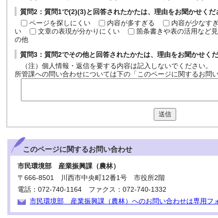
質問2：質問1で(2)(3)と回答されたかたは、理由をお聞かせく
ページを探しにくい
内容が多すぎる
内容が少なす
い
文章の表現が分かりにくい
箇条書きや表の活用など見
の他
質問3：質問2でその他と回答されたかたは、理由をお聞かせく
（注）個人情報・返信を要する内容は記入しないでください。
所管課への問い合わせについては下の「このページに関するお問
送信
このページに関する
お問い合わせ
市民環境部 産業振興課（農林）
〒666-8501 川西市中央町12番1号 市役所2階
電話：072-740-1164 ファクス：072-740-1332
市民環境部 産業振興課（農林）へのお問い合わせは専用フ