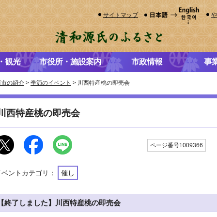
サイトマップ
・観光
市役所・施設案内
市政情報
事
西市の紹介
>
季節のイベント
> 川西特産桃の即売会
川西特産桃の即売会
更
ページ番号1009366
イベントカテゴリ：
催し
【終了しました】川西特産桃の即売会