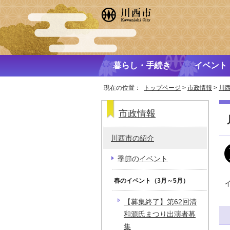
暮らし・手続き
イベント
現在の位置：
トップページ
>
市政情報
>
川
市政情報
川西市の紹介
季節のイベント
春のイベント（3月～5月）
【募集終了】第62回清
和源氏まつり出演者募
集