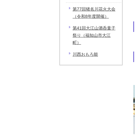
第77回猪名川花火大会
（令和8年度開催）
第41回大江山酒呑童子
祭り（福知山市大江
町）
川西おもろ能