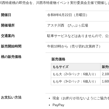
川西特産桃の即売会を、川西市特産物イベント実行委員会主催で開催し
開催日
令和8年6月22日（月曜日）
開催場所
アステ川西 ぴぃぷぅ広場
交通案内
駐車サービスなどはありませんので、公
販売開始時間
午前10時から（売り切れ次第終了）
桃の販売価格
販売価格
ももサイズ
販売
もも大（2×3パック：6個入り）
2,
もも中（3×2パック：6個入り）
1,
お支払い方法
現金（お釣りが出ないようにご協力
PayPay