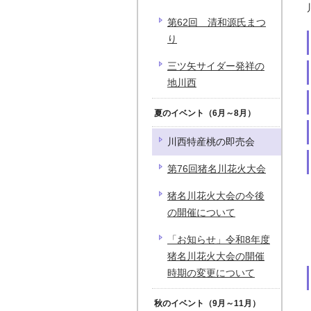
第62回 清和源氏まつ
り
三ツ矢サイダー発祥の
地川西
夏のイベント（6月～8月）
川西特産桃の即売会
第76回猪名川花火大会
猪名川花火大会の今後
の開催について
「お知らせ」令和8年度
猪名川花火大会の開催
時期の変更について
秋のイベント（9月～11月）