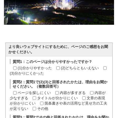
より良いウェブサイトにするために、ページのご感想をお聞
かせください。
質問1：このページは分かりやすかったですか？
(1)分かりやすかった
(2)どちらともいえない
(3)分かりにくかった
質問2：質問1で(2)(3)と回答されたかたは、理由をお聞か
せください。（複数回答可）
ページを探しにくい
内容が多すぎる
内容が
少なすぎる
タイトルが分かりにくい
文章の表現
が分かりにくい
箇条書きや表の活用など見せ方の工夫
が足りない
その他
質問3：質問2でその他と回答されたかたは、理由をお聞か