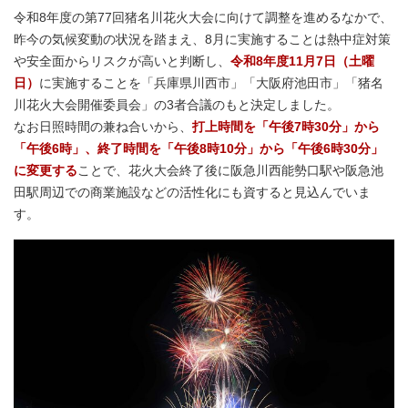
令和8年度の第77回猪名川花火大会に向けて調整を進めるなかで、
昨今の気候変動の状況を踏まえ、8月に実施することは熱中症対策
や安全面からリスクが高いと判断し、
令和8年度11月7日（土曜
日）
に実施することを「兵庫県川西市」「大阪府池田市」「猪名
川花火大会開催委員会」の3者合議のもと決定しました。
なお日照時間の兼ね合いから、
打上時間を「午後7時30分」から
「午後6時」、終了時間を「午後8時10分」から「午後6時30分」
に変更する
ことで、花火大会終了後に阪急川西能勢口駅や阪急池
田駅周辺での商業施設などの活性化にも資すると見込んでいま
す。