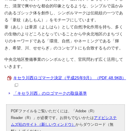
た、清潔で爽やかな都会的印象となるような、シンプルで温かみ
のあるゴシック体を創作し、シンボルマークは伝統紋の一つであ
る「葦紋（あしもん）」をモチーフにしています。
葦（あし）は葦原（よしはら）として自然浄化作用を持ち、多く
の生物のよりどころとなっていることから中央北地区のまちづく
りのキーワードである「環境、自然」やネーミングである「輝
き、希望、川、せせらぎ」のコンセプトにも合致するものです。
中央北地区整備事業のシンボルとして、官民問わず広く活用して
いきます。
キセラ川西ロゴマーク決定（平成25年9月） （PDF 48.9KB）
「キセラ川西」のロゴマークの取扱基準
PDFファイルをご覧いただくには、「Adobe（R）
Reader（R）」が必要です。お持ちでないかたは
アドビシステ
ムズ社のサイト（新しいウィンドウ）
からダウンロード（無