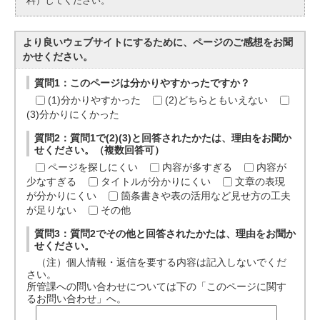
料）してください。
より良いウェブサイトにするために、ページのご感想をお聞
かせください。
質問1：このページは分かりやすかったですか？
(1)分かりやすかった
(2)どちらともいえない
(3)分かりにくかった
質問2：質問1で(2)(3)と回答されたかたは、理由をお聞か
せください。（複数回答可）
ページを探しにくい
内容が多すぎる
内容が
少なすぎる
タイトルが分かりにくい
文章の表現
が分かりにくい
箇条書きや表の活用など見せ方の工夫
が足りない
その他
質問3：質問2でその他と回答されたかたは、理由をお聞か
せください。
（注）個人情報・返信を要する内容は記入しないでくだ
さい。
所管課への問い合わせについては下の「このページに関す
るお問い合わせ」へ。