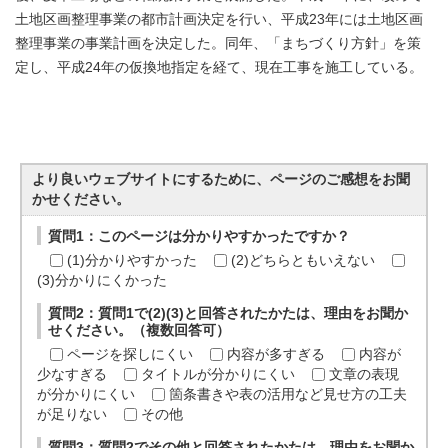
土地区画整理事業の都市計画決定を行い、平成23年には土地区画
整理事業の事業計画を決定した。同年、「まちづくり方針」を策
定し、平成24年の仮換地指定を経て、現在工事を施工している。
より良いウェブサイトにするために、ページのご感想をお聞
かせください。
質問1：このページは分かりやすかったですか？
(1)分かりやすかった
(2)どちらともいえない
(3)分かりにくかった
質問2：質問1で(2)(3)と回答されたかたは、理由をお聞か
せください。（複数回答可）
ページを探しにくい
内容が多すぎる
内容が
少なすぎる
タイトルが分かりにくい
文章の表現
が分かりにくい
箇条書きや表の活用など見せ方の工夫
が足りない
その他
質問3：質問2でその他と回答されたかたは、理由をお聞か