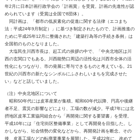
年2月に日本計画行政学会の「計画賞」を受賞。計画の先進性が認
められています（受賞は全国で8団体）。
同計画は、「都市の低炭素化の促進に関する法律（エコまち
法：平成24年9月制定）」に基づき制定されたもので、計画推進の
ために平成25年12月に整備された「建築行為等の手続き条例」は
全国初のものとなりました。
大塩民生川西市長は、起工式の挨拶の中で、「中央北地区は川
西の玄関口でもある。川西能勢口周辺の活性化は川西市全体の活
性化にもつながり、市の発展に寄与できるものと考えている。21
世紀の川西市の新たなシンボルにふさわしいまちを完成させた
い」などと話していました。
（注）中央北地区について
昭和50年代には皮革産業が集積。昭和60年代以降、円高や後継
者不足、震災の影響などにより、工場の数が減少。平成7年には北
摂地区皮革工業協同組合から「再開発に関する要望書」を受理。
平成10年には「住宅街区整備事業」として再開発を目指した。し
かしながら、社会情勢の変化などから、再開発計画を断念。その
後、皮革工場などの転廃業事業を展開した。平成22年に、改めて