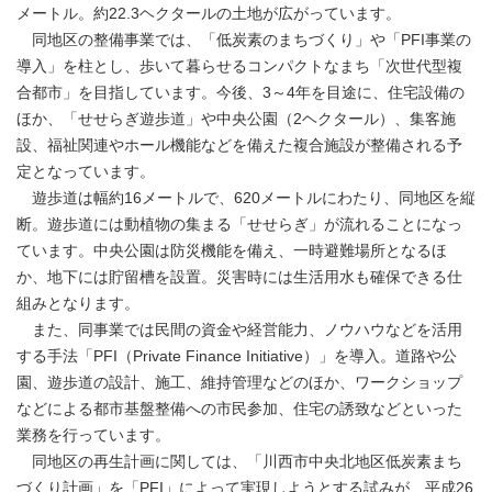
メートル。約22.3ヘクタールの土地が広がっています。
同地区の整備事業では、「低炭素のまちづくり」や「PFI事業の
導入」を柱とし、歩いて暮らせるコンパクトなまち「次世代型複
合都市」を目指しています。今後、3～4年を目途に、住宅設備の
ほか、「せせらぎ遊歩道」や中央公園（2ヘクタール）、集客施
設、福祉関連やホール機能などを備えた複合施設が整備される予
定となっています。
遊歩道は幅約16メートルで、620メートルにわたり、同地区を縦
断。遊歩道には動植物の集まる「せせらぎ」が流れることになっ
ています。中央公園は防災機能を備え、一時避難場所となるほ
か、地下には貯留槽を設置。災害時には生活用水も確保できる仕
組みとなります。
また、同事業では民間の資金や経営能力、ノウハウなどを活用
する手法「PFI（Private Finance Initiative）」を導入。道路や公
園、遊歩道の設計、施工、維持管理などのほか、ワークショップ
などによる都市基盤整備への市民参加、住宅の誘致などといった
業務を行っています。
同地区の再生計画に関しては、「川西市中央北地区低炭素まち
づくり計画」を「PFI」によって実現しようとする試みが、平成26