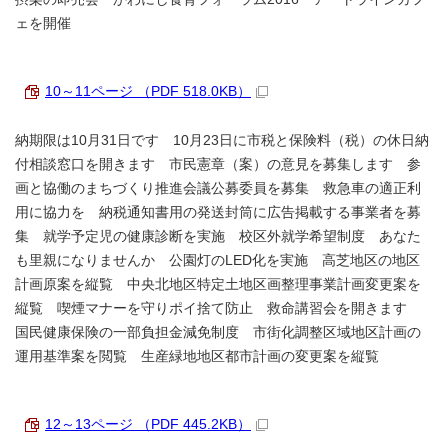
ェを開催
10～11ページ （PDF 518.0KB）
納期限は10月31日です 10月23日に市税と保険料（税）の休日納
付相談窓口を開きます 市民憲章（案）の意見を募集します 参
画と協働のまちづくり推進会議公募委員を募集 救急車の適正利
用に協力を 納税通知書用の発送封筒に広告掲載する事業者を募
集 就学予定児の健康診断を実施 校区外就学希望制度 あなた
も里親になりませんか 公園灯のLED化を実施 高芝地区の地区
計画原案を縦覧 中央北地区特定土地区画整理事業計画変更案を
縦覧 喫煙マナーを守りポイ捨て防止 救命講習会を開きます
国民健康保険の一部負担金減免制度 市街化調整区域地区計画の
運用基準案を閲覧 生産緑地地区都市計画の変更案を縦覧
12～13ページ （PDF 445.2KB）