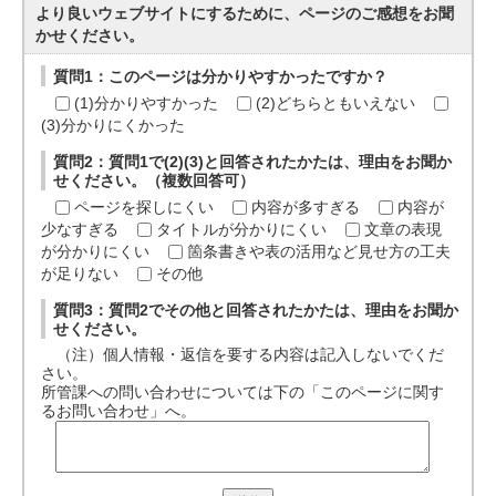
より良いウェブサイトにするために、ページのご感想をお聞
かせください。
質問1：このページは分かりやすかったですか？
(1)分かりやすかった
(2)どちらともいえない
(3)分かりにくかった
質問2：質問1で(2)(3)と回答されたかたは、理由をお聞か
せください。（複数回答可）
ページを探しにくい
内容が多すぎる
内容が
少なすぎる
タイトルが分かりにくい
文章の表現
が分かりにくい
箇条書きや表の活用など見せ方の工夫
が足りない
その他
質問3：質問2でその他と回答されたかたは、理由をお聞か
せください。
（注）個人情報・返信を要する内容は記入しないでくだ
さい。
所管課への問い合わせについては下の「このページに関す
るお問い合わせ」へ。