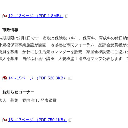
12～13ページ （PDF 1.8MB）
市政情報
納期期限は2月1日です 市税と保険税（料）、保育料、育成料の休日
小規模保育事業施設が開園 地域福祉市民フォーラム 品評会受賞者が出
委員を募集 かわにし生活景カレンダーを販売 家屋全棟調査にご協力
法人を募集 自然ふれあい講座 大規模盛土造成地マップ公表します 
14～15ページ （PDF 526.3KB）
お知らせコーナー
求人 募集 案内 催し 発表鑑賞
16～17ページ （PDF 750.1KB）