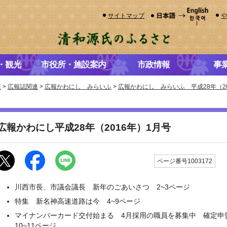
サイトマップ
・観光
市役所・施設案内
市政情報
事
報
>
広報誌関連
>
広報かわにし みらいふ
>
広報かわにし みらいふ 平成28年（20
広報かわにし平成28年（2016年）1月号
更
ページ番号1003172
川西市長、市議会議長 新年のごあいさつ 2~3ページ
特集 新名神高速道路は今 4~9ページ
マイナンバーカード交付始まる 4月採用の職員を募集中 確定
10~11ページ