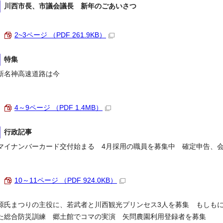
川西市長、市議会議長 新年のごあいさつ
2~3ページ （PDF 261.9KB）
特集
新名神高速道路は今
4～9ページ （PDF 1.4MB）
行政記事
マイナンバーカード交付始まる 4月採用の職員を募集中 確定申告、
10～11ページ （PDF 924.0KB）
源氏まつりの主役に、若武者と川西観光プリンセス3人を募集 もしもに
た総合防災訓練 郷土館でコマの実演 矢問農園利用登録者を募集