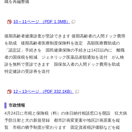
織を再編整備
10～11ページ （PDF 1.3MB）
後期高齢者健康診査が受診できます 後期高齢者の人間ドック費用
を助成 後期高齢者医療制度保険料を改定 高額医療費助成の
「認定証」手続きを 国民健康保険の手続きは14日以内に 離職
者の国保税を軽減 ジェネリック医薬品差額通知を送付 がん検
診を無料で受診できます 国保加入者の人間ドック費用を助成
特定健診の受診券を送付
12～13ページ （PDF 332.1KB）
市政情報
4月24日に市税と保険税（料）の休日納付相談窓口を開設 狂犬病
予防注射と犬の新規登録 都市計画変更案や地区計画原案を縦
覧 市税の猶予制度が変わります 固定資産税評価額などを縦