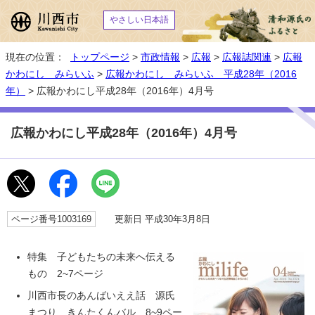
やさしい日本語
現在の位置：
トップページ
>
市政情報
>
広報
>
広報誌関連
>
広報
かわにし みらいふ
>
広報かわにし みらいふ 平成28年（2016
年）
> 広報かわにし平成28年（2016年）4月号
広報かわにし平成28年（2016年）4月号
ページ番号1003169
更新日 平成30年3月8日
特集 子どもたちの未来へ伝える
もの 2~7ページ
川西市長のあんばいええ話 源氏
まつり きんたくんバル 8~9ペー