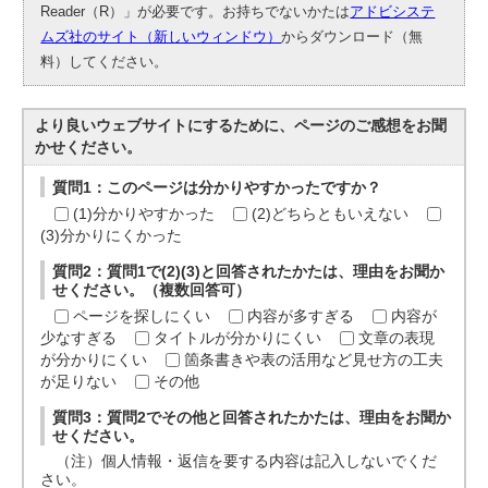
Reader（R）」が必要です。お持ちでないかたは
アドビシステ
ムズ社のサイト（新しいウィンドウ）
からダウンロード（無
料）してください。
より良いウェブサイトにするために、ページのご感想をお聞
かせください。
質問1：このページは分かりやすかったですか？
(1)分かりやすかった
(2)どちらともいえない
(3)分かりにくかった
質問2：質問1で(2)(3)と回答されたかたは、理由をお聞か
せください。（複数回答可）
ページを探しにくい
内容が多すぎる
内容が
少なすぎる
タイトルが分かりにくい
文章の表現
が分かりにくい
箇条書きや表の活用など見せ方の工夫
が足りない
その他
質問3：質問2でその他と回答されたかたは、理由をお聞か
せください。
（注）個人情報・返信を要する内容は記入しないでくだ
さい。