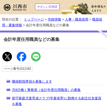
やさしい日本語
現在の位置：
トップページ
>
市政情報
>
人事・職員採用
>
職員採
用・募集情報
> 会計年度任用職員などの募集
会計年度任用職員などの募集
ページ番号1012182
隣保館指導員を募集します
月8日働く事務員（会計年度任用職員）の募集
留守家庭児童育成クラブ(学童保育)に勤務する副主任支援員
を募集