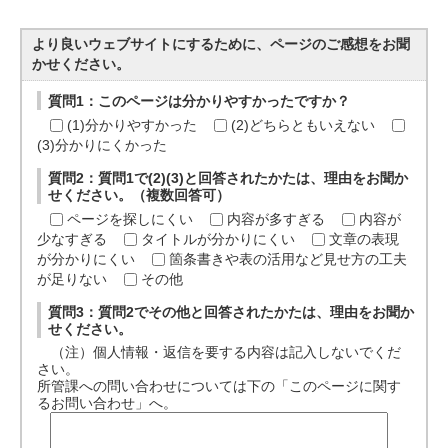
より良いウェブサイトにするために、ページのご感想をお聞
かせください。
質問1：このページは分かりやすかったですか？
(1)分かりやすかった
(2)どちらともいえない
(3)分かりにくかった
質問2：質問1で(2)(3)と回答されたかたは、理由をお聞か
せください。（複数回答可）
ページを探しにくい
内容が多すぎる
内容が
少なすぎる
タイトルが分かりにくい
文章の表現
が分かりにくい
箇条書きや表の活用など見せ方の工夫
が足りない
その他
質問3：質問2でその他と回答されたかたは、理由をお聞か
せください。
（注）個人情報・返信を要する内容は記入しないでくだ
さい。
所管課への問い合わせについては下の「このページに関す
るお問い合わせ」へ。