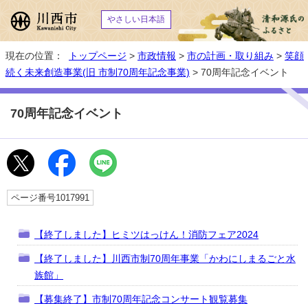
やさしい日本語
現在の位置：
トップページ
>
市政情報
>
市の計画・取り組み
>
笑顔
続く未来創造事業(旧 市制70周年記念事業)
> 70周年記念イベント
70周年記念イベント
ページ番号1017991
【終了しました】ヒミツはっけん！消防フェア2024
【終了しました】川西市制70周年事業「かわにしまるごと水
族館」
【募集終了】市制70周年記念コンサート観覧募集