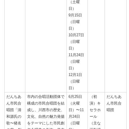
（土曜
日）
9月15日
（日曜
日）
10月27日
（日曜
日）
11月24日
（日曜
日）
12月1日
（日曜
日）
だんちあ
市内の合唱活動団体で
6月25日
（初
だんちあ
ん市民合
構成の市民合唱団を結
（火曜
演）キ
ん市民合
唱団「清
成し、川西市の歴史、
日）〜11
セラホ
唱団
和源氏の
文化、自然の魅力発揚
月24日
ール
歌〜猪名
をテーマにした市民創
（日曜
（主な