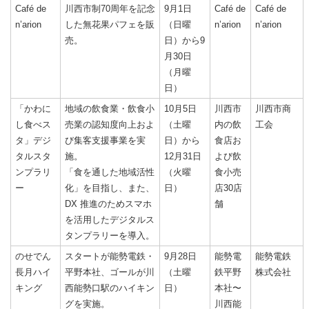
Café de
川西市制70周年を記念
9月1日
Café de
Café de
n’arion
した無花果パフェを販
（日曜
n’arion
n’arion
売。
日）から9
月30日
（月曜
日）
「かわに
地域の飲食業・飲食小
10月5日
川西市
川西市商
し食べス
売業の認知度向上およ
（土曜
内の飲
工会
タ」デジ
び集客支援事業を実
日）から
食店お
タルスタ
施。
12月31日
よび飲
ンプラリ
「食を通した地域活性
（火曜
食小売
ー
化」を目指し、また、
日）
店30店
DX 推進のためスマホ
舗
を活用したデジタルス
タンプラリーを導入。
のせでん
スタートが能勢電鉄・
9月28日
能勢電
能勢電鉄
長月ハイ
平野本社、ゴールが川
（土曜
鉄平野
株式会社
キング
西能勢口駅のハイキン
日）
本社〜
グを実施。
川西能