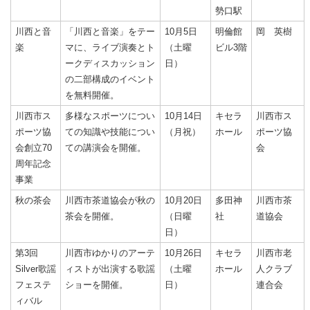
勢口駅
川西と音
「川西と音楽」をテー
10月5日
明倫館
岡 英樹
楽
マに、ライブ演奏とト
（土曜
ビル3階
ークディスカッション
日）
の二部構成のイベント
を無料開催。
川西市ス
多様なスポーツについ
10月14日
キセラ
川西市ス
ポーツ協
ての知識や技能につい
（月祝）
ホール
ポーツ協
会創立70
ての講演会を開催。
会
周年記念
事業
秋の茶会
川西市茶道協会が秋の
10月20日
多田神
川西市茶
茶会を開催。
（日曜
社
道協会
日）
第3回
川西市ゆかりのアーテ
10月26日
キセラ
川西市老
Silver歌謡
ィストが出演する歌謡
（土曜
ホール
人クラブ
フェステ
ショーを開催。
日）
連合会
ィバル