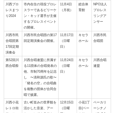
川西プロ
市内在住の現役プロレ
11月4日
総合体
NPO法人
レスまつ
スラーであるビリーケ
（月祝）
育館
プロレス
り2024
ン・キッド選手が主催
リングア
するプロレスイベント
ンサー
の開催。
川西市民
川西市民合唱団の第17
11月17日
キセラ
川西市民
合唱団第
回定期演奏会の開催。
（日曜
ホール
合唱団
17回定期
日）
演奏会
第52回川
川西合唱連盟に所属す
11月24日
キセラ
川西合唱
西合唱祭
る11団体の合唱発表の
（日曜
ホール
連盟
他、市制70周年を記念
日）
し 〜清和源氏の歌〜
「猪名の空」の合唱曲
を複数の団体が合同合
唱で披露。
川西小花
古い町並みの世界観を
12月15日
小花1丁
ベーカリ
レトロ街
活かした音楽、アー
（日曜
目(ベー
ーシナノ