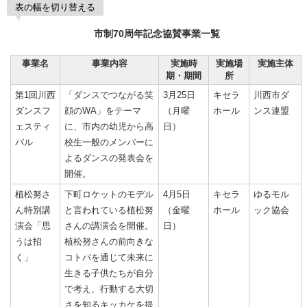
表の幅を切り替える
市制70周年記念協賛事業一覧
事業名
事業内容
実施時
実施場
実施主体
期・期間
所
第1回川西
「ダンスでつながる笑
3月25日
キセラ
川西市ダ
ダンスフ
顔のWA」をテーマ
（月曜
ホール
ンス連盟
ェスティ
に、市内の幼児から高
日）
バル
校生一般のメンバーに
よるダンスの発表会を
開催。
植松努さ
下町ロケットのモデル
4月5日
キセラ
ゆるモル
ん特別講
と言われている植松努
（金曜
ホール
ック協会
演会「思
さんの講演会を開催。
日）
うは招
植松努さんの前向きな
く」
コトバを通じて未来に
生きる子供たちが自分
で考え、行動する大切
さを知るキッカケを提