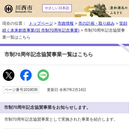
やさしい日本語
現在の位置：
トップページ
>
市政情報
>
市の計画・取り組み
>
笑顔
続く未来創造事業(旧 市制70周年記念事業)
> 市制70周年記念協賛事
業一覧はこちら
市制70周年記念協賛事業一覧はこちら
ページ番号1019038
更新日 令和7年2月14日
市制70周年記念協賛事業をお知らせします。
市制70周年記念協賛事業として実施された事業を紹介します。