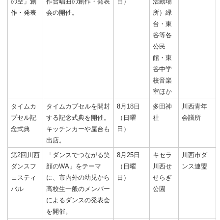
の空」創
作合唱曲の創作・発表
日）
活動場
作・発表
会の開催。
所）緑
台・東
谷等各
公民
館・東
谷中学
校音楽
室ほか
タイムカ
タイムカプセルを開封
8月18日
多田神
川西青年
プセル記
する記念式典を開催。
（日曜
社
会議所
念式典
キッチンカーや屋台も
日）
出店。
第2回川西
「ダンスでつながる笑
8月25日
キセラ
川西市ダ
ダンスフ
顔のWA」をテーマ
（日曜
川西せ
ンス連盟
ェスティ
に、市内外の幼児から
日）
せらぎ
バル
高校生一般のメンバー
公園
によるダンスの発表会
を開催。