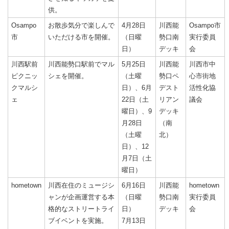
供。
Osampo
お散歩気分で楽しんで
4月28日
川西能
Osampo市
市
いただける市を開催。
（日曜
勢口南
実行委員
日）
デッキ
会
川西駅前
川西能勢口駅前でマル
5月25日
川西能
川西市中
ピクニッ
シェを開催。
（土曜
勢口ペ
心市街地
クマルシ
日）、6月
デスト
活性化協
ェ
22日（土
リアン
議会
曜日）、9
デッキ
月28日
（南
（土曜
北）
日）、12
月7日（土
曜日）
hometown
川西在住のミュージシ
6月16日
川西能
hometown
ャンが企画運営する本
（日曜
勢口南
実行委員
格的なストリートライ
日）
デッキ
会
ブイベントを実施。
7月13日