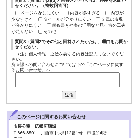
質問2：質問1で(2)(3)と回答されたかたは、理由をお聞か
せください。（複数回答可）
ページを探しにくい
内容が多すぎる
内容が
少なすぎる
タイトルが分かりにくい
文章の表現
が分かりにくい
箇条書きや表の活用など見せ方の工夫
が足りない
その他
質問3：質問2でその他と回答されたかたは、理由をお聞か
せください。
（注）個人情報・返信を要する内容は記入しないでくだ
さい。
所管課への問い合わせについては下の「このページに関す
るお問い合わせ」へ。
送信
このページに関する
お問い合わせ
市長公室 広報広聴課
〒666-8501 川西市中央町12番1号 市役所4階