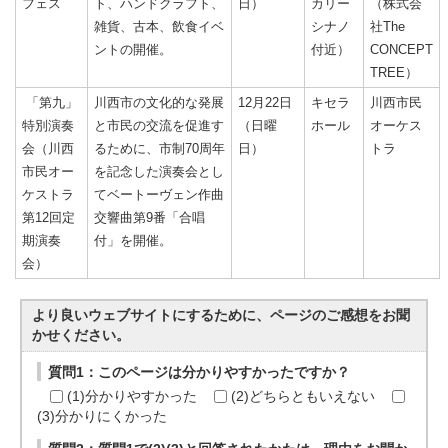
フェス
ト、ハンドクラフト、
日）
カリー
（株式会
雑貨、古本、飲食イベ
シナノ
社The
ントの開催。
付近）
CONCEPT
TREE）
「第九」
川西市の文化的な発展
12月22日
キセラ
川西市民
特別演奏
と市民の交流を促進す
（日曜
ホール
オーケス
会（川西
るために、市制70周年
日）
トラ
市民オー
を記念した演奏会とし
ケストラ
てベートーヴェン作曲
第12回定
交響曲第9番「合唱
期演奏
付」を開催。
会）
より良いウェブサイトにするために、ページのご感想をお聞
かせください。
質問1：このページは分かりやすかったですか？
(1)分かりやすかった
(2)どちらともいえない
(3)分かりにくかった