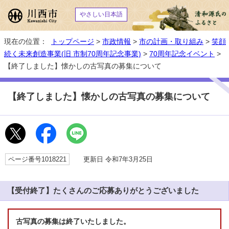
やさしい日本語
現在の位置：
トップページ
>
市政情報
>
市の計画・取り組み
>
笑顔
続く未来創造事業(旧 市制70周年記念事業)
>
70周年記念イベント
>
【終了しました】懐かしの古写真の募集について
【終了しました】懐かしの古写真の募集について
ページ番号1018221
更新日 令和7年3月25日
【受付終了】たくさんのご応募ありがとうございました
古写真の募集は終了いたしました。