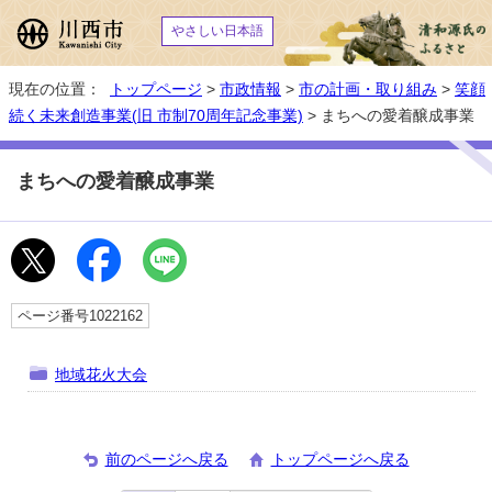
やさしい日本語
現在の位置：
トップページ
>
市政情報
>
市の計画・取り組み
>
笑顔
続く未来創造事業(旧 市制70周年記念事業)
> まちへの愛着醸成事業
まちへの愛着醸成事業
ページ番号1022162
地域花火大会
前のページへ戻る
トップページへ戻る