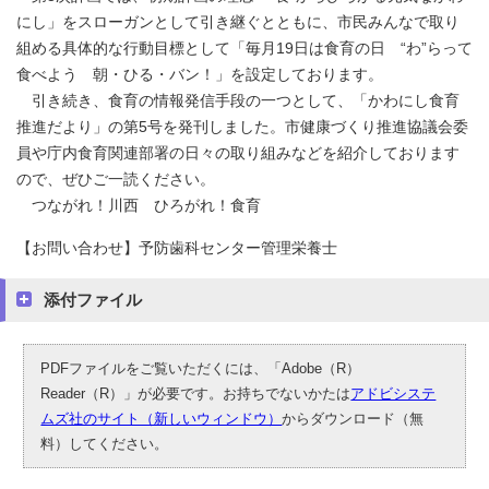
にし」をスローガンとして引き継ぐとともに、市民みんなで取り
組める具体的な行動目標として「毎月19日は食育の日 “わ”らって
食べよう 朝・ひる・バン！」を設定しております。
引き続き、食育の情報発信手段の一つとして、「かわにし食育
推進だより」の第5号を発刊しました。市健康づくり推進協議会委
員や庁内食育関連部署の日々の取り組みなどを紹介しております
ので、ぜひご一読ください。
つながれ！川西 ひろがれ！食育
【お問い合わせ】予防歯科センター管理栄養士
添付ファイル
PDFファイルをご覧いただくには、「Adobe（R）
Reader（R）」が必要です。お持ちでないかたは
アドビシステ
ムズ社のサイト（新しいウィンドウ）
からダウンロード（無
料）してください。