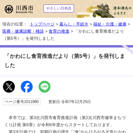
やさしい日本語
現在の位置：
トップページ
>
暮らし・手続き
>
福祉・介護・健康
>
医療・健康診断・検診
>
食育の推進
> 「かわにし食育推進だより
（第5号）」を発刊しました
「かわにし食育推進だより（第5号）」を発刊しま
した
ページ番号1011880
更新日 令和7年12月25日
本市では、第3次川西市食育推進計画（第2次川西市健幸まちづ
くり計画 第6章）が令和6年度からスタートしております。
第3次計画では、初期計画の理念「“食”からひろがる元気なかわ