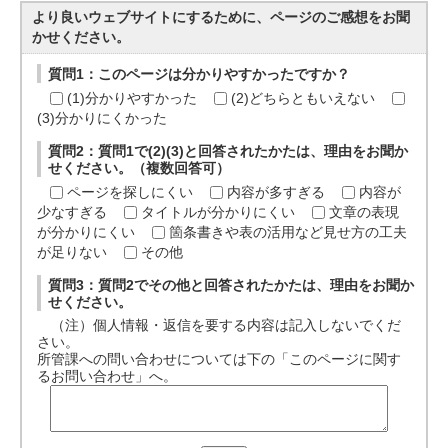
より良いウェブサイトにするために、ページのご感想をお聞
かせください。
質問1：このページは分かりやすかったですか？
(1)分かりやすかった
(2)どちらともいえない
(3)分かりにくかった
質問2：質問1で(2)(3)と回答されたかたは、理由をお聞か
せください。（複数回答可）
ページを探しにくい
内容が多すぎる
内容が
少なすぎる
タイトルが分かりにくい
文章の表現
が分かりにくい
箇条書きや表の活用など見せ方の工夫
が足りない
その他
質問3：質問2でその他と回答されたかたは、理由をお聞か
せください。
（注）個人情報・返信を要する内容は記入しないでくだ
さい。
所管課への問い合わせについては下の「このページに関す
るお問い合わせ」へ。