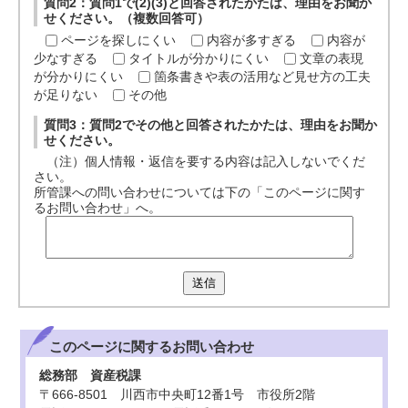
質問2：質問1で(2)(3)と回答されたかたは、理由をお聞か
せください。（複数回答可）
ページを探しにくい
内容が多すぎる
内容が
少なすぎる
タイトルが分かりにくい
文章の表現
が分かりにくい
箇条書きや表の活用など見せ方の工夫
が足りない
その他
質問3：質問2でその他と回答されたかたは、理由をお聞か
せください。
（注）個人情報・返信を要する内容は記入しないでくだ
さい。
所管課への問い合わせについては下の「このページに関す
るお問い合わせ」へ。
送信
このページに関する
お問い合わせ
総務部 資産税課
〒666-8501 川西市中央町12番1号 市役所2階