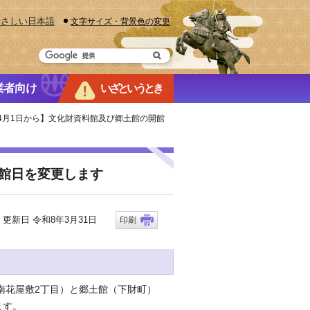
やさしい日本語
文字サイズ・背景色の変更
業者向け
いざというとき
年4月1日から】文化財資料館及び郷土館の開館
開館日を変更します
新日 令和8年3月31日
印刷
南花屋敷2丁目）と郷土館（下財町）
ます。