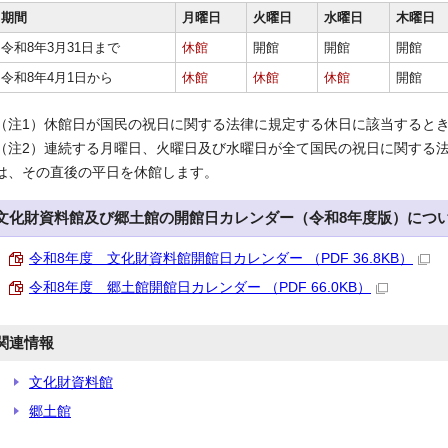
期間
月曜日
火曜日
水曜日
木曜日
令和8年3月31日まで
休館
開館
開館
開館
令和8年4月1日から
休館
休館
休館
開館
（注1）休館日が国民の祝日に関する法律に規定する休日に該当すると
（注2）連続する月曜日、火曜日及び水曜日が全て国民の祝日に関する
は、その直後の平日を休館します。
文化財資料館及び郷土館の開館日カレンダー（令和8年度版）につ
令和8年度 文化財資料館開館日カレンダー （PDF 36.8KB）
令和8年度 郷土館開館日カレンダー （PDF 66.0KB）
関連情報
文化財資料館
郷土館