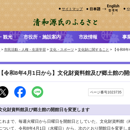
サイトマップ
・観光
市役所・施設案内
市政情報
事
き
>
市民活動・人権・生涯学習
>
文化・スポーツ
>
文化財に関すること
> 【令和8
【令和8年4月1日から】文化財資料館及び郷土館の
更
ページ番号1023735
文化財資料館及び郷土館の開館日を変更します
これまで、毎週火曜日から日曜日を開館日としていた、文化財資料館（
について、令和8年4月1日（水曜日）から、次のとおり開館日を変更し