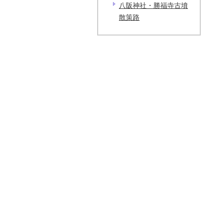
八阪神社・勝福寺古墳
散策路