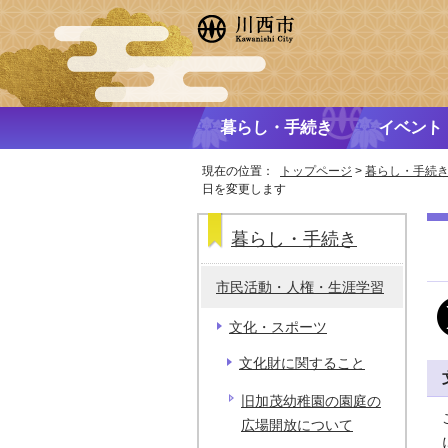
暮らし・手続き
イベント
現在の位置：
トップページ
>
暮らし・手続
日を変更します
暮らし・手続き
市民活動・人権・生涯学習
文化・スポーツ
文化財に関すること
旧加茂幼稚園の園庭の
広場開放について