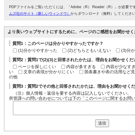
PDFファイルをご覧いただくには、「Adobe（R） Reader（R）」が必要
ムズ社のサイト（新しいウィンドウ）
からダウンロード（無料）してくださ
より良いウェブサイトにするために、ページのご感想をお聞かせく
質問1：このページは分かりやすかったですか？
(1)分かりやすかった
(2)どちらともいえない
(3)
質問2：質問1で(2)(3)と回答されたかたは、理由をお聞かせく
ページを探しにくい
内容が多すぎる
内容が少なす
い
文章の表現が分かりにくい
箇条書きや表の活用など見
の他
質問3：質問2でその他と回答されたかたは、理由をお聞かせく
（注）個人情報・返信を要する内容は記入しないでください。
所管課への問い合わせについては下の「このページに関するお問
送信