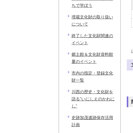
ちで学ぼう
埋蔵文化財の取り扱い
について
終了した文化財関連の
イベント
郷土館＆文化財資料館
夏のイベント
市内の指定・登録文化
財一覧
川西の歴史・文化財を
語る”いにしえのかわに
し”
史跡加茂遺跡保存活用
計画