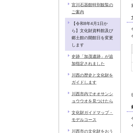
宮川石器館特別観覧の
ご案内
【令和8年4月1日か
ら】文化財資料館及び
郷土館の開館日を変更
します
史跡「加茂遺跡」が追
加指定されました
川西の歴史と文化財を
ガイドします
川西市内でオオサンシ
ョウウオを見つけたら
文化財ガイドマップ・
モデルコース
川西市の文化財をおう