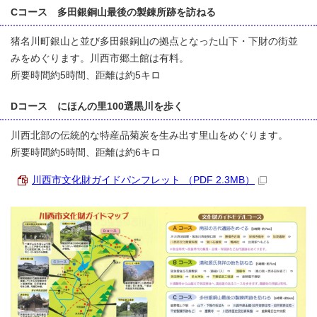
Cコース 多田銀銅山最後の製錬所跡を訪ねる
猪名川町銀山と並び多田銀銅山の拠点となった山下・下財の街並
みをめぐります。川西市郷土館は有料。
所要時間約5時間、距離は約5キロ
Dコース にほんの里100選黒川を歩く
川西北部の伝統的な特産品菊炭を生み出す里山をめぐります。
所要時間約5時間、距離は約6キロ
川西市文化財ガイドパンフレット （PDF 2.3MB）