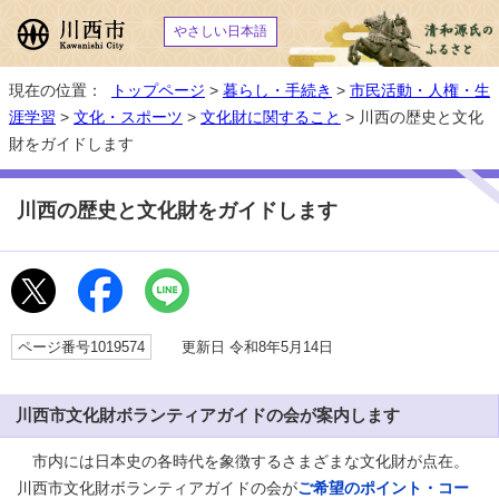
やさしい日本語
現在の位置：
トップページ
>
暮らし・手続き
>
市民活動・人権・生
涯学習
>
文化・スポーツ
>
文化財に関すること
> 川西の歴史と文化
財をガイドします
川西の歴史と文化財をガイドします
ページ番号1019574
更新日 令和8年5月14日
川西市文化財ボランティアガイドの会が案内します
市内には日本史の各時代を象徴するさまざまな文化財が点在。
川西市文化財ボランティアガイドの会が
ご希望のポイント・コー