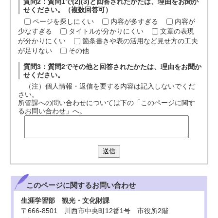
質問2：質問1で(2)(3)と回答されたかたは、理由をお聞か
せください。（複数回答可）
ページを探しにくい
内容が多すぎる
内容が
少なすぎる
タイトルが分かりにくい
文章の表現
が分かりにくい
箇条書きや表の活用など見せ方の工夫
が足りない
その他
質問3：質問2でその他と回答されたかたは、理由をお聞か
せください。
（注）個人情報・返信を要する内容は記入しないでくだ
さい。
所管課への問い合わせについては下の「このページに関す
るお問い合わせ」へ。
送信
このページに関する
お問い合わせ
生涯学習部 観光・文化財課
〒666-8501 川西市中央町12番1号 市役所2階