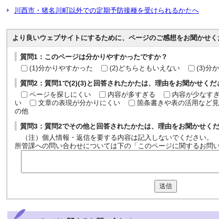
川西市・猪名川町以外での定期予防接種を受けられるかたへ
より良いウェブサイトにするために、ページのご感想をお聞かせく
質問1：このページは分かりやすかったですか？
(1)分かりやすかった
(2)どちらともいえない
(3)
質問2：質問1で(2)(3)と回答されたかたは、理由をお聞かせく
ページを探しにくい
内容が多すぎる
内容が少なす
い
文章の表現が分かりにくい
箇条書きや表の活用など見
の他
質問3：質問2でその他と回答されたかたは、理由をお聞かせく
（注）個人情報・返信を要する内容は記入しないでください。
所管課への問い合わせについては下の「このページに関するお問
送信