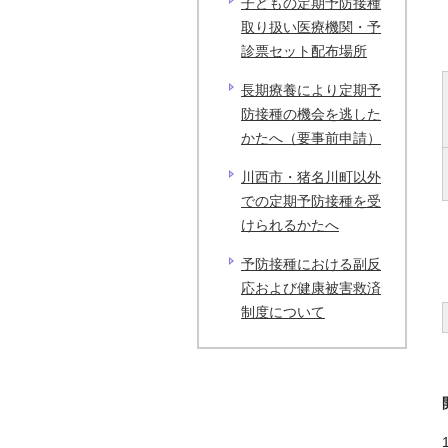
子どもの定期予防接種
取り扱い医療機関・予
診票セット配布場所
長期療養により定期予
防接種の機会を逃した
かたへ（要事前申請）
川西市・猪名川町以外
での定期予防接種を受
けられるかたへ
予防接種における副反
応および健康被害救済
制度について