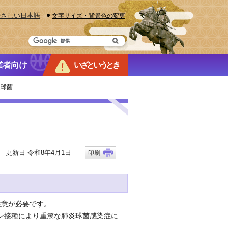
やさしい日本語
文字サイズ・背景色の変更
業者向け
いざというとき
炎球菌
更新日 令和8年4月1日
印刷
注意が必要です。
ン接種により重篤な肺炎球菌感染症に