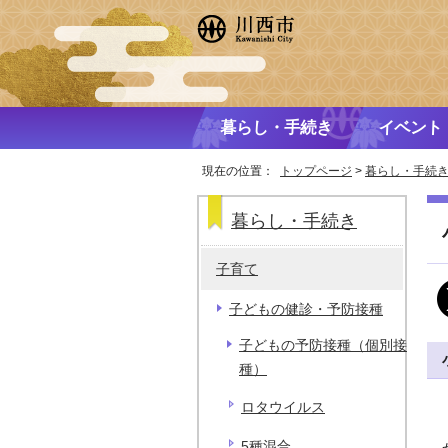
暮らし・手続き
イベント
現在の位置：
トップページ
>
暮らし・手続
暮らし・手続き
子育て
子どもの健診・予防接種
子どもの予防接種（個別接
種）
ロタウイルス
5種混合