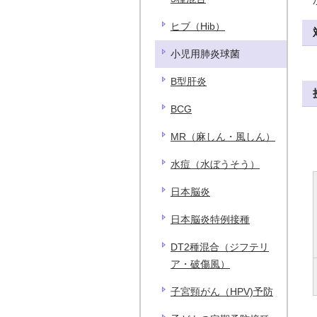
ヒブ（Hib）
小児用肺炎球菌
B型肝炎
BCG
MR（麻しん・風しん）
水痘（水ぼうそう）
日本脳炎
日本脳炎特例接種
DT2種混合（ジフテリ
ア・破傷風）
子宮頸がん（HPV)予防