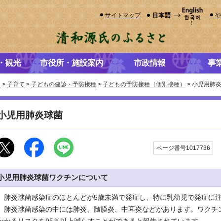
サイトマップ
・観光
市役所・施設案内
市政情報
事
き
>
子育て
>
子どもの健診・予防接種
>
子どもの予防接種（個別接種）
> 小児用肺
小児用肺炎球菌
ページ番号1017736
小児用肺炎球菌ワクチンについて
肺炎球菌感染症のほとんどが5歳未満で発症し、特に乳幼児で発症に
肺炎球菌感染の中には肺炎、髄膜炎、中耳炎などがあります。ワクチ