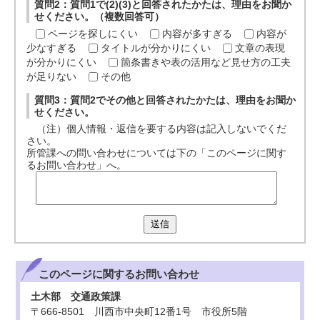
質問2：質問1で(2)(3)と回答されたかたは、理由をお聞か
せください。（複数回答可）
ページを探しにくい
内容が多すぎる
内容が
少なすぎる
タイトルが分かりにくい
文章の表現
が分かりにくい
箇条書きや表の活用など見せ方の工夫
が足りない
その他
質問3：質問2でその他と回答されたかたは、理由をお聞か
せください。
（注）個人情報・返信を要する内容は記入しないでくだ
さい。
所管課への問い合わせについては下の「このページに関す
るお問い合わせ」へ。
送信
このページに関する
お問い合わせ
土木部 交通政策課
〒666-8501 川西市中央町12番1号 市役所5階