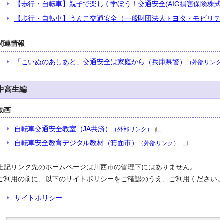
【歩行・自転車】親子で楽しく学ぼう！交通安全(AIG損害保険株式
【歩行・自転車】うんこ交通安全（一般財団法人トヨタ・モビリ
関連情報
「こいぬのあしあと」交通安全は家庭から（兵庫県警）
（外部リン
中高生編
動画
自転車交通安全教室（JA共済）
（外部リンク）
自転車安全教育デジタル教材（箕面市）
（外部リンク）
上記リンク先のホームページは川西市の管理下にはありません。
ご利用の前に、以下のサイトポリシーをご確認のうえ、ご利用ください
サイトポリシー