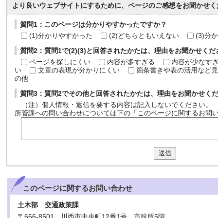
より良いウェブサイトにするために、ページのご感想をお聞かせく
質問1：このページは分かりやすかったですか？
(1)分かりやすかった
(2)どちらともいえない
(3)
質問2：質問1で(2)(3)と回答されたかたは、理由をお聞かせく
ページを探しにくい
内容が多すぎる
内容が少なす
い
文章の表現が分かりにくい
箇条書きや表の活用など見
の他
質問3：質問2でその他と回答されたかたは、理由をお聞かせく
（注）個人情報・返信を要する内容は記入しないでください。
所管課への問い合わせについては下の「このページに関するお問
送信
このページに関する
お問い合わせ
土木部 交通政策課
〒666-8501 川西市中央町12番1号 市役所5階