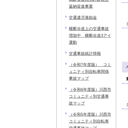
返納促進事業
交通遺児激励金
横断歩道上の交通事故
増加中 横断歩道3アイ
運動
交通事故統計情報
（令和7年度版） コミ
ュニティ別自転車関係
事故マップ
（令和6年度版）川西市
コミュニティ別交通事
故マップ
（令和5年度版）川西市
コミュニティ別自転車