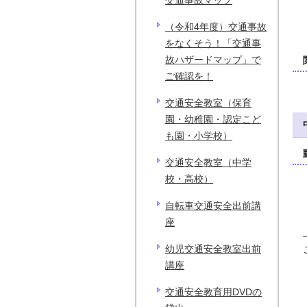
交通事故マップ
（令和4年度）交通事故
をなくそう！「交通事
故ハザードマップ」で
ご確認を！
交通安全教室（保育
園・幼稚園・認定こど
も園・小学校）
交通安全教室（中学
校・高校）
自転車交通安全出前講
座
幼児交通安全教室出前
講座
交通安全教育用DVDの