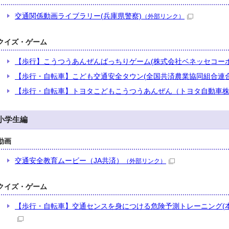
交通関係動画ライブラリー(兵庫県警察)
（外部リンク）
クイズ・ゲーム
【歩行】こうつうあんぜんばっちりゲーム(株式会社ベネッセコーポ
【歩行・自転車】こども交通安全タウン(全国共済農業協同組合連合
【歩行・自転車】トヨタこどもこうつうあんぜん（トヨタ自動車
小学生編
動画
交通安全教育ムービー（JA共済）
（外部リンク）
クイズ・ゲーム
【歩行・自転車】交通センスを身につける危険予測トレーニング(