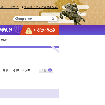
やさしい日本語
文字サイズ・背景色の変更
業者向け
いざというとき
校生編）
更新日 令和8年6月8日
印刷