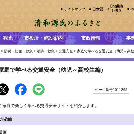
サイトマップ
・観光
市役所・施設案内
市政情報
事
き
>
防災・防犯・救急
>
消防・救急
>
交通安全
> 家庭で学べる交通安全（幼児～高
家庭で学べる交通安全（幼児～高校生編）
ページ番号1011265
ご家庭で楽しく学べる交通安全サイトを紹介します。
幼児編
動画