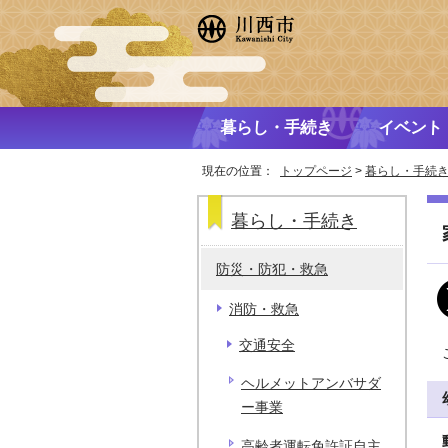
暮らし・手続き
イベント
現在の位置：
トップページ
>
暮らし・手続
暮らし・手続き
防災・防犯・救急
消防・救急
交通安全
ヘルメットアンバサダ
ー事業
高齢者運転免許証自主