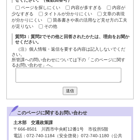
せください。（複数回答可）
ページを探しにくい
内容が多すぎる
内容が
少なすぎる
タイトルが分かりにくい
文章の表現
が分かりにくい
箇条書きや表の活用など見せ方の工夫
が足りない
その他
質問3：質問2でその他と回答されたかたは、理由をお聞か
せください。
（注）個人情報・返信を要する内容は記入しないでくだ
さい。
所管課への問い合わせについては下の「このページに関す
るお問い合わせ」へ。
送信
このページに関する
お問い合わせ
土木部 交通政策課
〒666-8501 川西市中央町12番1号 市役所5階
電話：072-740-1184（安全啓発）072-740-1180（公共