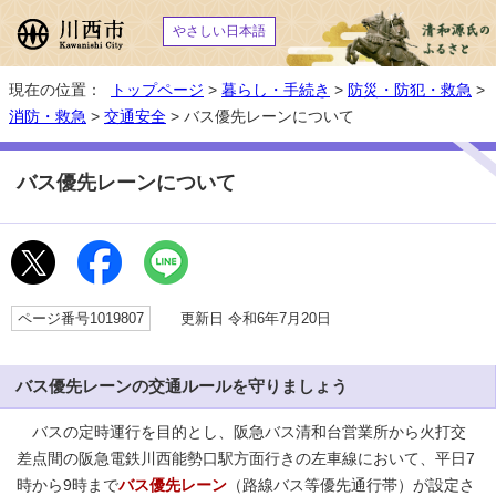
やさしい日本語
現在の位置：
トップページ
>
暮らし・手続き
>
防災・防犯・救急
>
消防・救急
>
交通安全
> バス優先レーンについて
バス優先レーンについて
ページ番号1019807
更新日 令和6年7月20日
バス優先レーンの交通ルールを守りましょう
バスの定時運行を目的とし、阪急バス清和台営業所から火打交
差点間の阪急電鉄川西能勢口駅方面行きの左車線において、平日7
時から9時まで
バス優先レーン
（路線バス等優先通行帯）が設定さ