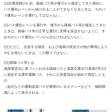
(1)交通混雑のため、路線バス等が後方から接近してきた場合に、
バス優先レーンから抜け出ることができなくなるときは、そのバ
ス優先レーンを通行してはならない。
(2)バス優先レーンを通行中、後方から路線バス等が接近してきた
ときは、路線バス等の正常な運行に支障を及ぼさないように、す
みやかにバス優先レーンから出なければならない。
(注)ただし、左折する場合、および道路の状況その他の事情により
やむを得ないときは、この限りではない。
(注)路線バス等とは
道路運送法に基づくいわゆる路線バスと道路交通法71条第2号の3
に規定する通学通園バス、それに公安委員会が認めて指定したも
の
（会社などの通勤送迎バスや乗客のいるタクシーなどで、補助標
識によって表示される。）