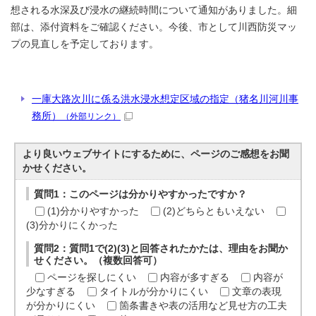
想される水深及び浸水の継続時間について通知がありました。細
部は、添付資料をご確認ください。今後、市として川西防災マッ
プの見直しを予定しております。
一庫大路次川に係る洪水浸水想定区域の指定（猪名川河川事
務所）
（外部リンク）
より良いウェブサイトにするために、ページのご感想をお聞
かせください。
質問1：このページは分かりやすかったですか？
(1)分かりやすかった
(2)どちらともいえない
(3)分かりにくかった
質問2：質問1で(2)(3)と回答されたかたは、理由をお聞か
せください。（複数回答可）
ページを探しにくい
内容が多すぎる
内容が
少なすぎる
タイトルが分かりにくい
文章の表現
が分かりにくい
箇条書きや表の活用など見せ方の工夫