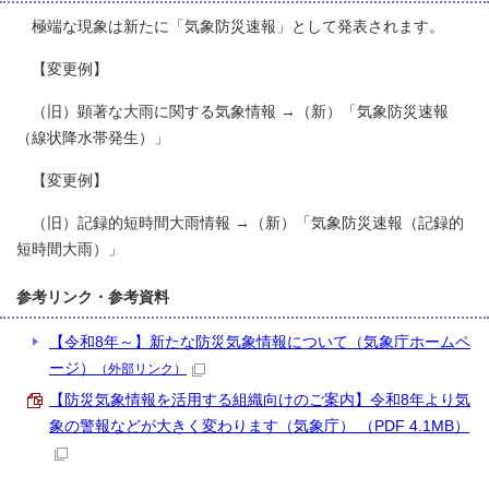
極端な現象は新たに「気象防災速報」として発表されます。
【変更例】
（旧）顕著な大雨に関する気象情報 →（新）「気象防災速報
（線状降水帯発生）」
【変更例】
（旧）記録的短時間大雨情報 →（新）「気象防災速報（記録的
短時間大雨）」
参考リンク・参考資料
【令和8年～】新たな防災気象情報について（気象庁ホームペ
ージ）
（外部リンク）
【防災気象情報を活用する組織向けのご案内】令和8年より気
象の警報などが大きく変わります（気象庁） （PDF 4.1MB）