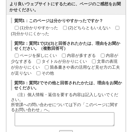
より良いウェブサイトにするために、ページのご感想をお聞
かせください。
質問1：このページは分かりやすかったですか？
(1)分かりやすかった
(2)どちらともいえない
(3)分かりにくかった
質問2：質問1で(2)(3)と回答されたかたは、理由をお聞か
せください。（複数回答可）
ページを探しにくい
内容が多すぎる
内容が
少なすぎる
タイトルが分かりにくい
文章の表現
が分かりにくい
箇条書きや表の活用など見せ方の工夫
が足りない
その他
質問3：質問2でその他と回答されたかたは、理由をお聞か
せください。
（注）個人情報・返信を要する内容は記入しないでくだ
さい。
所管課への問い合わせについては下の「このページに関す
るお問い合わせ」へ。