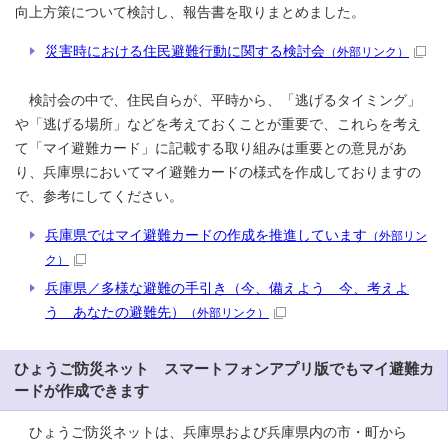
向上方策について検討し、報告書を取りまとめました。
災害時における住民避難行動に関する検討会
（外部リンク）
検討会の中で、住民自らが、平時から、「逃げるタイミング」
や「逃げる場所」などを考えておくことが重要で、これらを考え
て「マイ避難カード」に記載する取り組みは重要との意見があ
り、兵庫県においてマイ避難カードの様式を作成しておりますの
で、参考にしてください。
兵庫県ではマイ避難カードの作成を推進しています
（外部リン
ク）
兵庫県／多様な避難の手引き（今、備えよう 今、考えよ
う あなたの避難先）
（外部リンク）
ひょうご防災ネット スマートフォンアプリ版でもマイ避難カ
ードが作成できます
ひょうご防災ネットは、兵庫県および兵庫県内の市・町から