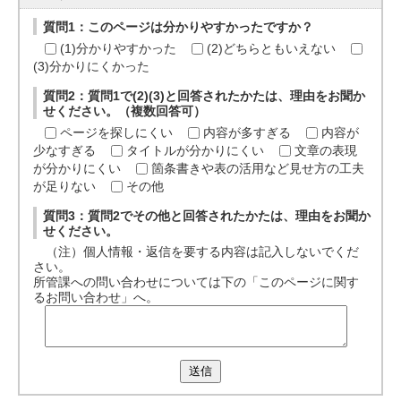
質問1：このページは分かりやすかったですか？
(1)分かりやすかった
(2)どちらともいえない
(3)分かりにくかった
質問2：質問1で(2)(3)と回答されたかたは、理由をお聞か
せください。（複数回答可）
ページを探しにくい
内容が多すぎる
内容が
少なすぎる
タイトルが分かりにくい
文章の表現
が分かりにくい
箇条書きや表の活用など見せ方の工夫
が足りない
その他
質問3：質問2でその他と回答されたかたは、理由をお聞か
せください。
（注）個人情報・返信を要する内容は記入しないでくだ
さい。
所管課への問い合わせについては下の「このページに関す
るお問い合わせ」へ。
送信