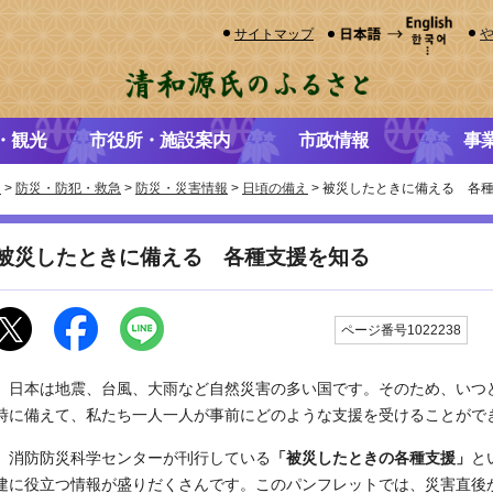
サイトマップ
・観光
市役所・施設案内
市政情報
事
き
>
防災・防犯・救急
>
防災・災害情報
>
日頃の備え
> 被災したときに備える 各
被災したときに備える 各種支援を知る
更
ページ番号1022238
日本は地震、台風、大雨など自然災害の多い国です。そのため、いつ
時に備えて、私たち一人一人が事前にどのような支援を受けることがで
消防防災科学センターが刊行している
「被災したときの各種支援」
と
建に役立つ情報が盛りだくさんです。このパンフレットでは、災害直後