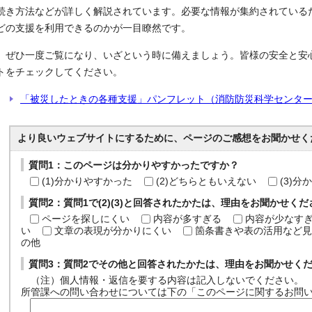
続き方法などが詳しく解説されています。必要な情報が集約されている
どの支援を利用できるのかが一目瞭然です。
ぜひ一度ご覧になり、いざという時に備えましょう。皆様の安全と安
トをチェックしてください。
「被災したときの各種支援」パンフレット（消防防災科学センタ
より良いウェブサイトにするために、ページのご感想をお聞かせく
質問1：このページは分かりやすかったですか？
(1)分かりやすかった
(2)どちらともいえない
(3)
質問2：質問1で(2)(3)と回答されたかたは、理由をお聞かせく
ページを探しにくい
内容が多すぎる
内容が少なす
い
文章の表現が分かりにくい
箇条書きや表の活用など見
の他
質問3：質問2でその他と回答されたかたは、理由をお聞かせく
（注）個人情報・返信を要する内容は記入しないでください。
所管課への問い合わせについては下の「このページに関するお問