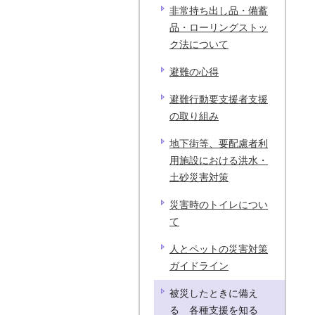
非常持ち出し品・備蓄
品・ローリングストッ
ク法について
避難の心得
避難行動要支援者支援
の取り組み
地下街等、要配慮者利
用施設における洪水・
土砂災害対策
災害時のトイレについ
て
人とペットの災害対策
ガイドライン
被災したときに備え
る 各種支援を知る