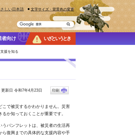
やさしい日本語
文字サイズ・背景色の変更
業者向け
いざというとき
種支援を知る
新日 令和7年4月23日
印刷
どこで被災するかわかりません。災害
きるか知っておくことが重要です。
いうパンフレットは、被災者の生活再
から復興までの具体的な支援内容や手