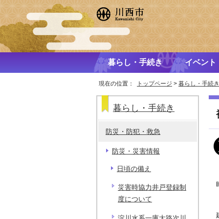
暮らし・手続き
イベント
現在の位置：
トップページ
>
暮らし・手続
暮らし・手続き
防災・防犯・救急
防災・災害情報
日頃の備え
災害時協力井戸登録制
度について
淀川水系一庫大路次川