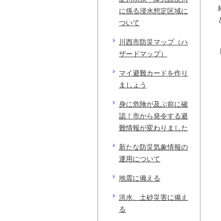
に係る浸水想定区域に
ついて
川西市防災マップ（ハ
ザードマップ）
マイ避難カードを作り
ましょう
身に危険が及ぶ前に確
認！市から発令する避
難情報が変わりました
新たな防災気象情報の
運用について
地震に備える
洪水、土砂災害に備え
る