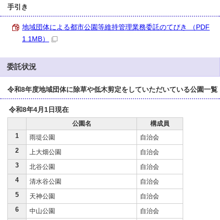
手引き
地域団体による都市公園等維持管理業務委託のてびき （PDF
1.1MB）
委託状況
令和8年度地域団体に除草や低木剪定をしていただいている公園一覧
令和8年4月1日現在
公園名
構成員
1
雨堤公園
自治会
2
上大畑公園
自治会
3
北谷公園
自治会
4
清水谷公園
自治会
5
天神公園
自治会
6
中山公園
自治会