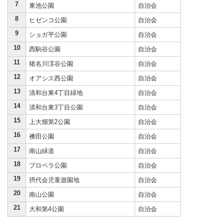
7
東池公園
自治会
8
ヒゼンコ公園
自治会
9
ショガ平公園
自治会
10
西駒谷公園
自治会
11
猪名川渓谷公園
自治会
12
オアシス西公園
自治会
13
清和台東4丁目緑地
自治会
14
清和台東3丁目公園
自治会
15
上大畑第2公園
自治会
16
襖田公園
自治会
17
南山緑道
自治会
18
プロペラ公園
自治会
19
摂代会児童遊園地
自治会
20
南山公園
自治会
21
大和第4公園
自治会