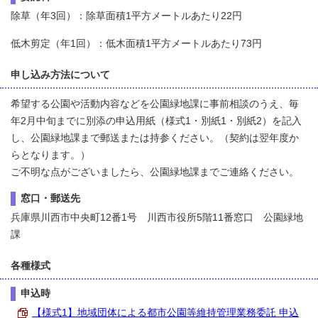
除草（年3回）：除草面積1平方メートルあたり22円
低木剪定（年1回）：低木面積1平方メートルあたり73円
申し込み方法について
希望する公園や活動内容などを公園緑地課に事前相談のうえ、毎
年2月中旬までに別添の申込用紙（様式1・別紙1・別紙2）を記入
し、公園緑地課まで郵送または持参ください。（契約は翌年度か
らとなります。）
ご不明な点がございましたら、公園緑地課までご連絡ください。
窓口・郵送先
兵庫県川西市中央町12番1号 川西市役所5階11番窓口 公園緑地
課
各種様式
申込時
【様式1】地域団体による都市公園等維持管理業務委託 申込