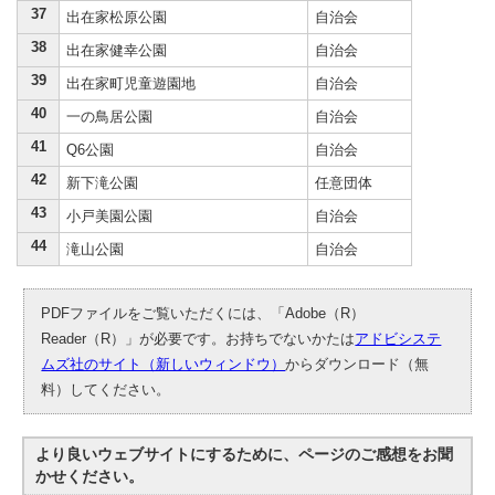
37
出在家松原公園
自治会
38
出在家健幸公園
自治会
39
出在家町児童遊園地
自治会
40
一の鳥居公園
自治会
41
Q6公園
自治会
42
新下滝公園
任意団体
43
小戸美園公園
自治会
44
滝山公園
自治会
PDFファイルをご覧いただくには、「Adobe（R）
Reader（R）」が必要です。お持ちでないかたは
アドビシステ
ムズ社のサイト（新しいウィンドウ）
からダウンロード（無
料）してください。
より良いウェブサイトにするために、ページのご感想をお聞
かせください。