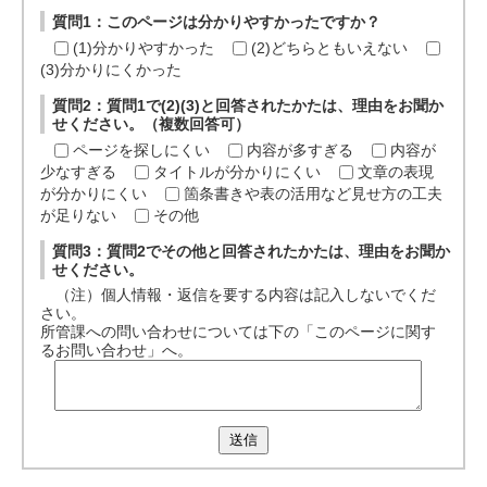
質問1：このページは分かりやすかったですか？
(1)分かりやすかった
(2)どちらともいえない
(3)分かりにくかった
質問2：質問1で(2)(3)と回答されたかたは、理由をお聞か
せください。（複数回答可）
ページを探しにくい
内容が多すぎる
内容が
少なすぎる
タイトルが分かりにくい
文章の表現
が分かりにくい
箇条書きや表の活用など見せ方の工夫
が足りない
その他
質問3：質問2でその他と回答されたかたは、理由をお聞か
せください。
（注）個人情報・返信を要する内容は記入しないでくだ
さい。
所管課への問い合わせについては下の「このページに関す
るお問い合わせ」へ。
送信