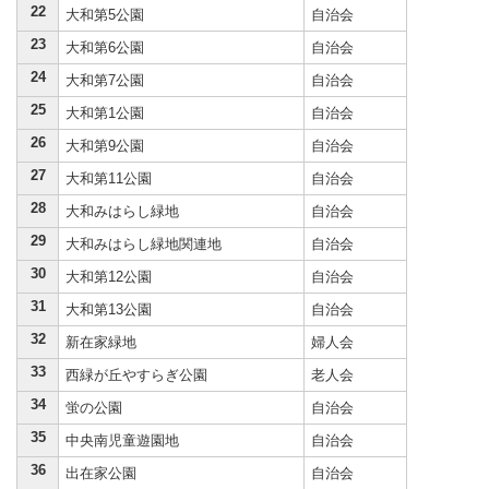
22
大和第5公園
自治会
23
大和第6公園
自治会
24
大和第7公園
自治会
25
大和第1公園
自治会
26
大和第9公園
自治会
27
大和第11公園
自治会
28
大和みはらし緑地
自治会
29
大和みはらし緑地関連地
自治会
30
大和第12公園
自治会
31
大和第13公園
自治会
32
新在家緑地
婦人会
33
西緑が丘やすらぎ公園
老人会
34
蛍の公園
自治会
35
中央南児童遊園地
自治会
36
出在家公園
自治会