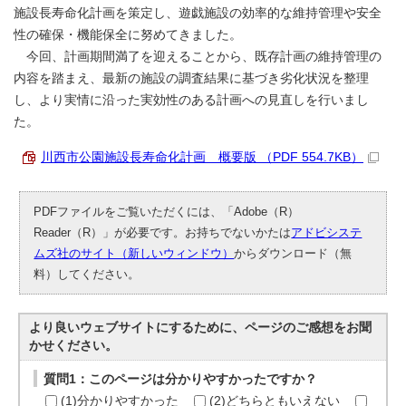
施設長寿命化計画を策定し、遊戯施設の効率的な維持管理や安全
性の確保・機能保全に努めてきました。
今回、計画期間満了を迎えることから、既存計画の維持管理の
内容を踏まえ、最新の施設の調査結果に基づき劣化状況を整理
し、より実情に沿った実効性のある計画への見直しを行いまし
た。
川西市公園施設長寿命化計画 概要版 （PDF 554.7KB）
PDFファイルをご覧いただくには、「Adobe（R）
Reader（R）」が必要です。お持ちでないかたは
アドビシステ
ムズ社のサイト（新しいウィンドウ）
からダウンロード（無
料）してください。
より良いウェブサイトにするために、ページのご感想をお聞
かせください。
質問1：このページは分かりやすかったですか？
(1)分かりやすかった
(2)どちらともいえない