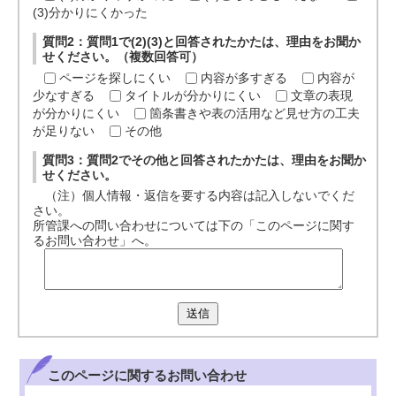
(3)分かりにくかった
質問2：質問1で(2)(3)と回答されたかたは、理由をお聞か
せください。（複数回答可）
ページを探しにくい
内容が多すぎる
内容が
少なすぎる
タイトルが分かりにくい
文章の表現
が分かりにくい
箇条書きや表の活用など見せ方の工夫
が足りない
その他
質問3：質問2でその他と回答されたかたは、理由をお聞か
せください。
（注）個人情報・返信を要する内容は記入しないでくだ
さい。
所管課への問い合わせについては下の「このページに関す
るお問い合わせ」へ。
送信
このページに関する
お問い合わせ