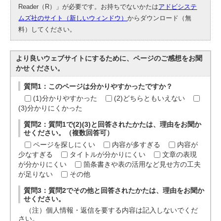
Reader（R）」が必要です。お持ちでないかたは
アドビシステ
ムズ社のサイト（新しいウィンドウ）
からダウンロード（無
料）してください。
より良いウェブサイトにするために、ページのご感想をお聞
かせください。
質問1：このページは分かりやすかったですか？
(1)分かりやすかった
(2)どちらともいえない
(3)分かりにくかった
質問2：質問1で(2)(3)と回答されたかたは、理由をお聞か
せください。（複数回答可）
ページを探しにくい
内容が多すぎる
内容が
少なすぎる
タイトルが分かりにくい
文章の表現
が分かりにくい
箇条書きや表の活用など見せ方の工夫
が足りない
その他
質問3：質問2でその他と回答されたかたは、理由をお聞か
せください。
（注）個人情報・返信を要する内容は記入しないでくだ
さい。