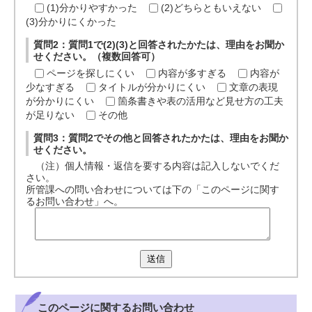
(1)分かりやすかった
(2)どちらともいえない
(3)分かりにくかった
質問2：質問1で(2)(3)と回答されたかたは、理由をお聞か
せください。（複数回答可）
ページを探しにくい
内容が多すぎる
内容が
少なすぎる
タイトルが分かりにくい
文章の表現
が分かりにくい
箇条書きや表の活用など見せ方の工夫
が足りない
その他
質問3：質問2でその他と回答されたかたは、理由をお聞か
せください。
（注）個人情報・返信を要する内容は記入しないでくだ
さい。
所管課への問い合わせについては下の「このページに関す
るお問い合わせ」へ。
送信
このページに関する
お問い合わせ