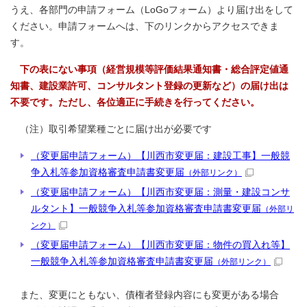
うえ、各部門の申請フォーム（LoGoフォーム）より届け出をして
ください。申請フォームへは、下のリンクからアクセスできま
す。
下の表にない事項（経営規模等評価結果通知書・総合評定値通
知書、建設業許可、コンサルタント登録
の更新など）の届け出は
不要です。ただし、各位適正に手続きを行ってください。
（注）取引希望業種ごとに届け出が必要です
（変更届申請フォーム）【川西市変更届：建設工事】一般競
争入札等参加資格審査申請書変更届
（外部リンク）
（変更届申請フォーム）【川西市変更届：測量・建設コンサ
ルタント】一般競争入札等参加資格審査申請書変更届
（外部リ
ンク）
（変更届申請フォーム）【川西市変更届：物件の買入れ等】
一般競争入札等参加資格審査申請書変更届
（外部リンク）
また、変更にともない、債権者登録内容にも変更がある場合