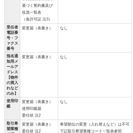
基づく誓約書及び
役員一覧表
（各許可証 注3）
受任者
変更届（表書き）
なし
電話番
号・フ
ァクス
番号
指名通
変更届（表書き）
なし
知用メ
ールア
ドレス
【物件
の買入
れなど
のみ】
使用印
変更届（表書き）
なし
鑑
使用印鑑届
委任状 注2
取引希
変更届（表書き）
希望順位の変更（入れ替えなど）は不可
望業種
委任状 注2
下記取引希望業種コード一覧表参照