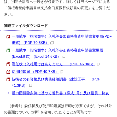
は、別途会計課へ手続きが必要です。詳しくは当ページ下にある
「債権者登録申請書兼支払金口座振替依頼書の変更」をご覧くだ
さい。
関連ファイルダウンロード
一般競争（指名競争）入札等参加資格審査申請書変更届(PDF
形式) （PDF 70.8KB）
一般競争（指名競争）入札等参加資格審査申請書変更届
(Excel形式) （Excel 14.6KB）
委任状（入札用ではありません） （PDF 46.9KB）
使用印鑑届 （PDF 40.7KB）
技術者の有資格及び実務経験調書（建設工事） （PDF
41.3KB）
暴力団排除条例に基づく誓約書（様式1号）及び役員一覧表
（参考1）委任状及び使用印鑑届は押印が必要ですが、それ以外
の書類については押印を省略いただくことが可能です