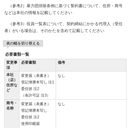
（参考2）暴力団排除条例に基づく誓約書について、住所・商号
などは本社の情報を記載してください
（参考3）役員一覧表について、契約締結にかかる代理人（受任
者）がいる場合は、そのかたを含めて記載してください
表の幅を切り替える
必要書類一覧
変更事
必要書類
備考
項
本社
変更届（表書き）
なし
（店）
登記簿謄本写し 注1
住所な
委任状 注2
ど
（各許可証 注3）
商号・
変更届（表書き）
なし
名称
登記簿謄本写し
委任状 注2
使用印鑑届