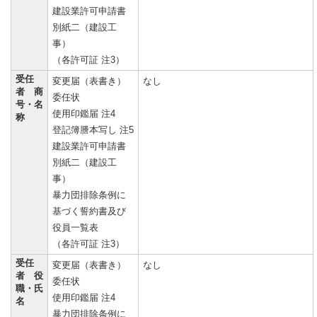
建設業許可申請書
別紙二（建設工
事）
（各許可証 注3）
受任
変更届（表書き）
なし
者 商
委任状
号・名
使用印鑑届 注4
称
登記簿謄本写し 注5
建設業許可申請書
別紙二（建設工
事）
暴力団排除条例に
基づく誓約書及び
役員一覧表
（各許可証 注3）
受任
変更届（表書き）
なし
者 役
委任状
職・氏
使用印鑑届 注4
名
暴力団排除条例に