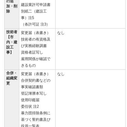
の追
建設業許可申請書
加・削
除
別紙二（建設工
事）注5
（各許可証 注3）
技術者
変更届（表書き）
なし
【市
技術者の有資格及
内・建
び実務経験調書
設工
事】
資格者証写し
雇用関係が確認で
きるもの
合併・
変更届（表書き）
なし
組織変
合併契約書などの
更
事実確認書類
登記簿謄本写し
使用印鑑届
委任状 注2
暴力団排除条例に
基づく誓約書及び
役員一覧表