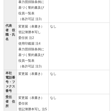
暴力団排除条例に
基づく誓約書及び
役員一覧表
（各許可証 注3）
代表
変更届（表書き）
なし
者 役
登記簿謄本写し
職・氏
委任状 注2
名
使用印鑑届 注4
暴力団排除条例に
基づく誓約書及び
役員一覧表
（各許可証 注3）
本社
変更届（表書き）
なし
電話番
号・フ
ァクス
番号
受任
変更届（表書き）
なし
者 住
委任状
所
登記簿謄本写し 注5