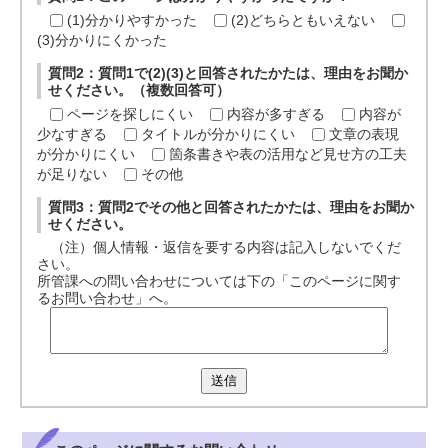
(1)分かりやすかった
(2)どちらともいえない
(3)分かりにくかった
質問2：質問1で(2)(3)と回答されたかたは、理由をお聞か
せください。（複数回答可）
ページを探しにくい
内容が多すぎる
内容が
少なすぎる
タイトルが分かりにくい
文章の表現
が分かりにくい
箇条書きや表の活用など見せ方の工夫
が足りない
その他
質問3：質問2でその他と回答されたかたは、理由をお聞か
せください。
（注）個人情報・返信を要する内容は記入しないでくだ
さい。
所管課への問い合わせについては下の「このページに関す
るお問い合わせ」へ。
送信