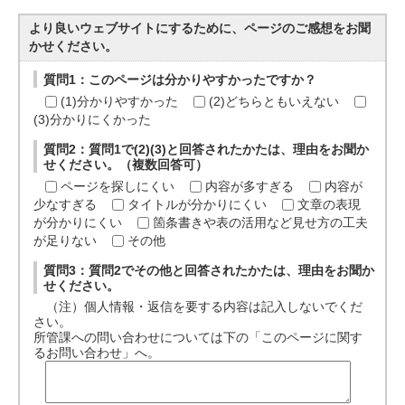
より良いウェブサイトにするために、ページのご感想をお聞
かせください。
質問1：このページは分かりやすかったですか？
(1)分かりやすかった
(2)どちらともいえない
(3)分かりにくかった
質問2：質問1で(2)(3)と回答されたかたは、理由をお聞か
せください。（複数回答可）
ページを探しにくい
内容が多すぎる
内容が
少なすぎる
タイトルが分かりにくい
文章の表現
が分かりにくい
箇条書きや表の活用など見せ方の工夫
が足りない
その他
質問3：質問2でその他と回答されたかたは、理由をお聞か
せください。
（注）個人情報・返信を要する内容は記入しないでくだ
さい。
所管課への問い合わせについては下の「このページに関す
るお問い合わせ」へ。